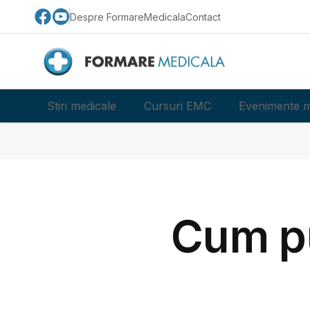
Despre FormareMedicala
Contact
Stiri medicale
Cursuri EMC
Evenimente m
Cum p