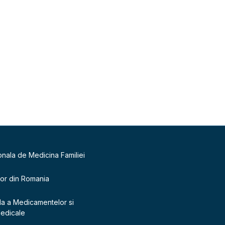
onala de Medicina Familiei
lor din Romania
la a Medicamentelor si
Medicale