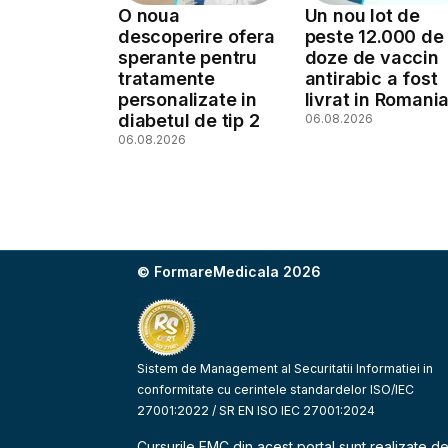
O noua
Un nou lot de
descoperire ofera
peste 12.000 de
sperante pentru
doze de vaccin
tratamente
antirabic a fost
personalizate in
livrat in Romani
diabetul de tip 2
06.08.2026
06.08.2026
© FormareMedicala 2026
Sistem de Management al Securitatii Informatiei in
conformitate cu cerintele standardelor ISO/IEC
27001:2022 / SR EN ISO IEC 27001:2024
Cursurile EMC din acest portal sunt realizate d