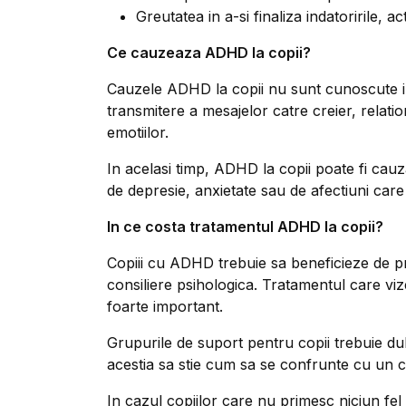
Greutatea in a-si finaliza indatoririle, act
Ce cauzeaza ADHD la copii?
Cauzele ADHD la copii nu sunt cunoscute in
transmitere a mesajelor catre creier, relat
emotiilor.
In acelasi timp, ADHD la copii poate fi cauzat
de depresie, anxietate sau de afectiuni care 
In ce costa tratamentul ADHD la copii?
Copiii cu ADHD trebuie sa beneficieze de p
consiliere psihologica. Tratamentul care vi
foarte important.
Grupurile de suport pentru copii trebuie dub
acestia sa stie cum sa se confrunte cu un 
In cazul copiilor care nu primesc niciun fe