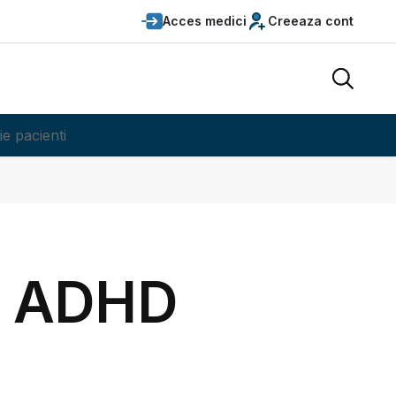
Acces medici
Creeaza cont
ie pacienti
a ADHD