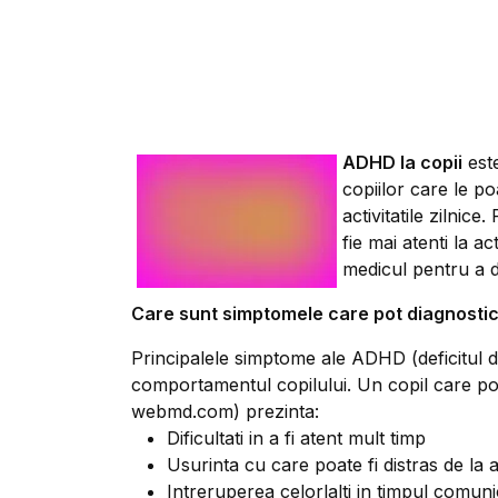
ADHD la copii
este
copiilor care le p
activitatile zilnic
fie mai atenti la a
medicul pentru a 
Care sunt simptomele care pot diagnostic
Principalele simptome ale ADHD (deficitul de 
comportamentul copilului. Un copil care p
webmd.com) prezinta:
Dificultati in a fi atent mult timp
Usurinta cu care poate fi distras de la a
Intreruperea celorlalti in timpul comunica