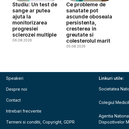
Studiu: Un test de
Ce probleme de
sange ar putea
sanatate pot
ajuta la
ascunde oboseala
monitorizarea
persistenta,
a
progresiei
cresterea in
sclerozei multiple
greutate si
colesterolul marit
06.08.2026
05.08.2026
Speakeri
Linkuri utile:
Societatea Nati
Despre noi
Contact
Colegiul Medici
Intrebari frecvente
Agentia Nationa
Termeni si conditii, Copyright, GDPR
Dispozitivelor 
e