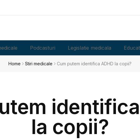
edicale
Podcasturi
Legislatie medicala
Educat
Home
Stiri medicale
Cum putem identifica ADHD la copii?
utem identific
la copii?