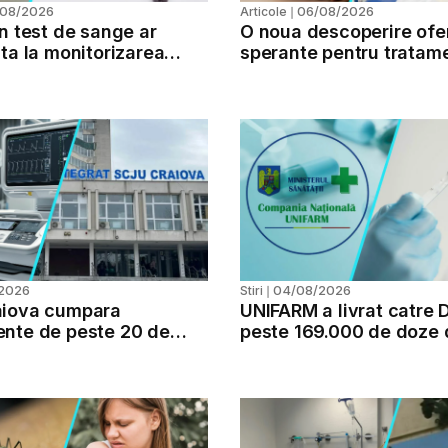
/08/2026
06/08/2026
Articole
❘
n test de sange ar
O noua descoperire ofe
ta la monitorizarea
sperante pentru tratam
i sclerozei multiple
personalizate in diabetu
2026
04/08/2026
Stiri
❘
aiova cumpara
UNIFARM a livrat catre 
nte de peste 20 de
peste 169.000 de doze 
de lei pentru tratarea
vaccin hexavalent pentr
lor cu AVC