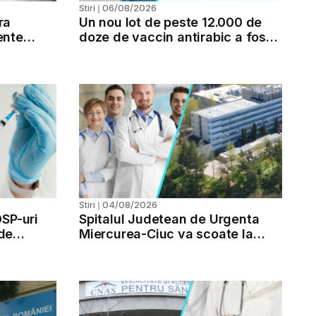
06/08/2026
Stiri
❘
ra
Un nou lot de peste 12.000 de
ente
doze de vaccin antirabic a fost
l de tip 2
livrat in Romania
04/08/2026
Stiri
❘
DSP-uri
Spitalul Judetean de Urgenta
de
Miercurea-Ciuc va scoate la
u copii
concurs 53 de posturi