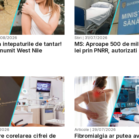
/08/2026
31/07/2026
Stiri
❘
 intepaturile de tantar!
MS: Aproape 500 de mil
 numit West Nile
lei prin PNRR, autorizati
investitii
2026
29/07/2026
Articole
❘
e corelarea cifrei de
Fibromialgia ar putea a