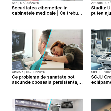
07/08/2026
06
Stiri
❘
Articole
❘
Securitatea cibernetica in
Studiu: U
cabinetele medicale | Ce trebuie
putea aju
verificat pentru securitatea
progresie
datelor
05/08/2026
05/08/
Articole
❘
Stiri
❘
Ce probleme de sanatate pot
SCJU Cr
ascunde oboseala persistenta,
echipame
cresterea in greutate si
milioane 
colesterolul marit
pacienti