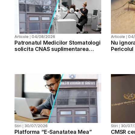
04/08/2026
04
Articole
❘
Articole
❘
Patronatul Medicilor Stomatologi
Nu ignora
solicita CNAS suplimentarea
Pericolul
reala a bugetului alocat
stomatologiei
30/07/2026
30/07/
Stiri
❘
Stiri
❘
Platforma “E-Sanatatea Mea”
CMSR cer