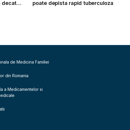
a decat
poate depista rapid tuberculoza
onala de Medicina Familiei
lor din Romania
la a Medicamentelor si
Medicale
tii