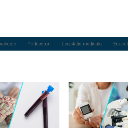
edicale
Podcasturi
Legislatie medicala
Educat