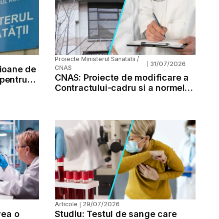
Proiecte Ministerul Sanatatii /
31/07/2026
❘
ioane de
CNAS
CNAS: Proiecte de modificare a
 pentru
Contractului-cadru si a normelor
de aplicare
29/07/2026
Articole
❘
vea o
Studiu: Testul de sange care