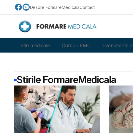
Despre FormareMedicala
Contact
Stiri medicale
Cursuri EMC
Evenimente m
Stirile FormareMedicala