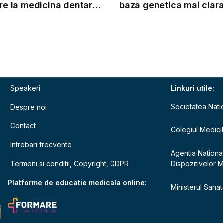
are la medicina dentara
baza genetica mai clar
rul de medici si piata
se credea
Speakeri
Linkuri utile:
Societatea Nati
Despre noi
Contact
Colegiul Medici
Intrebari frecvente
Agentia Nationa
Termeni si conditii, Copyright, GDPR
Dispozitivelor 
e
Platforme de educatie medicala online:
Ministerul Sanata