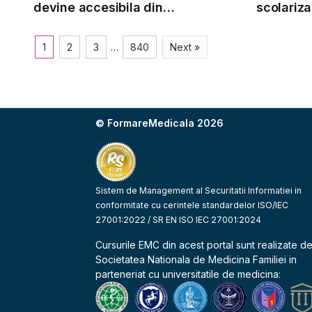
devine accesibila din
scolariz
septembrie pentru pacienti
cu necesa
muncii
1
2
3
…
840
Next »
© FormareMedicala 2026
Sistem de Management al Securitatii Informatiei in
conformitate cu cerintele standardelor ISO/IEC
27001:2022 / SR EN ISO IEC 27001:2024
Cursurile EMC din acest portal sunt realizate d
Societatea Nationala de Medicina Familiei
in
parteneriat cu universitatile de medicina: