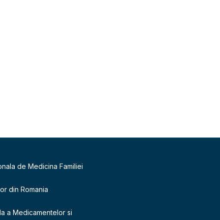
onala de Medicina Familiei
lor din Romania
la a Medicamentelor si