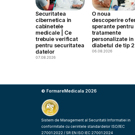
Securitatea
O noua
cibernetica in
descoperire ofe
cabinetele
sperante pentru
medicale | Ce
tratamente
trebuie verificat
personalizate in
pentru securitatea
diabetul de tip 2
datelor
06.08.2026
07.08.2026
© FormareMedicala 2026
Sistem de Management al Securitatii Informatiei in
conformitate cu cerintele standardelor ISO/IEC
27001:2022 / SR EN ISO IEC 27001:2024