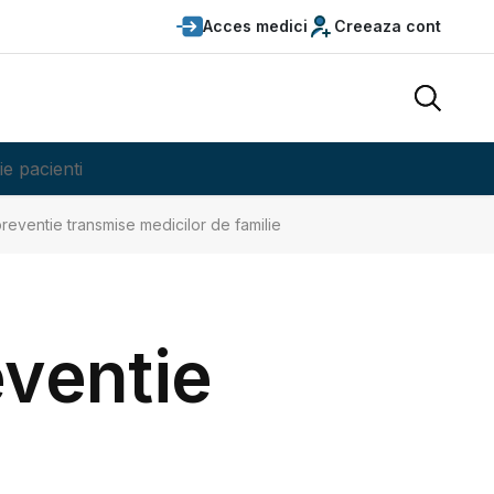
Acces medici
Creeaza cont
ie pacienti
preventie transmise medicilor de familie
eventie