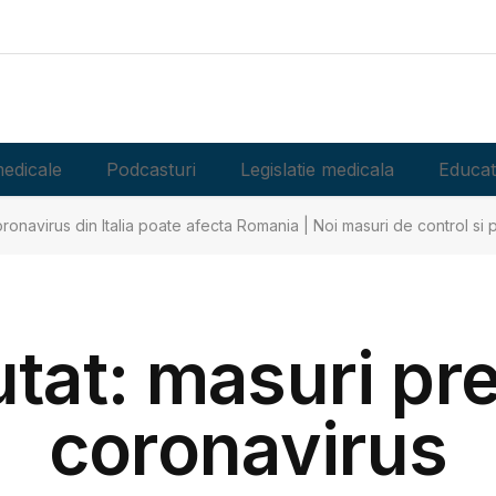
edicale
Podcasturi
Legislatie medicala
Educat
onavirus din Italia poate afecta Romania | Noi masuri de control si 
utat: masuri pr
coronavirus