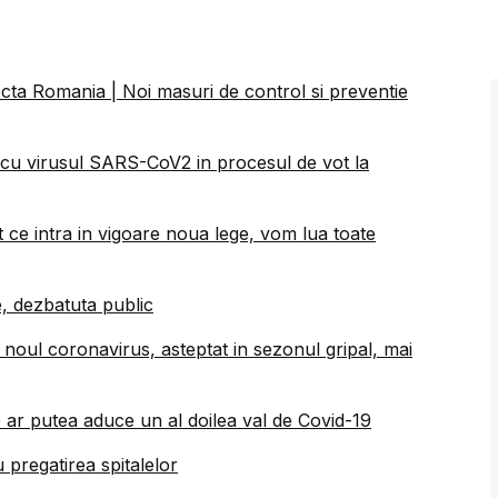
ecta Romania | Noi masuri de control si preventie
i cu virusul SARS-CoV2 in procesul de vot la
at ce intra in vigoare noua lege, vom lua toate
, dezbatuta public
u noul coronavirus, asteptat in sezonul gripal, mai
 ar putea aduce un al doilea val de Covid-19
pregatirea spitalelor