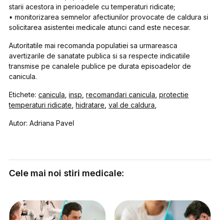
starii acestora in perioadele cu temperaturi ridicate;
• monitorizarea semnelor afectiunilor provocate de caldura si
solicitarea asistentei medicale atunci cand este necesar.
Autoritatile mai recomanda populatiei sa urmareasca
avertizarile de sanatate publica si sa respecte indicatiile
transmise pe canalele publice pe durata episoadelor de
canicula.
Etichete:
canicula
,
insp
,
recomandari canicula
,
protectie
temperaturi ridicate
,
hidratare
,
val de caldura
,
Autor: Adriana Pavel
Cele mai noi stiri medicale: