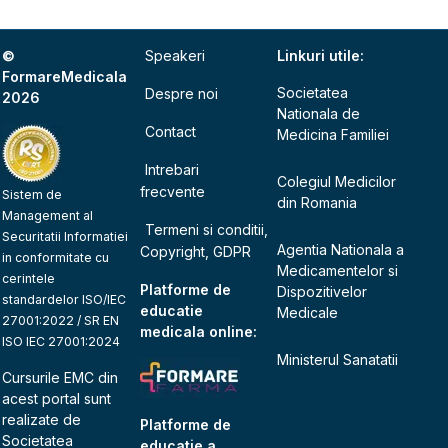
©
Speakeri
Linkuri utile:
FormareMedicala
Societatea
Despre noi
2026
Nationala de
Contact
Medicina Familiei
Intrebari
Colegiul Medicilor
frecvente
Sistem de
din Romania
Management al
Termeni si conditii,
Securitatii Informatiei
Agentia Nationala a
Copyright, GDPR
in conformitate cu
Medicamentelor si
cerintele
Platforme de
Dispozitivelor
standardelor ISO/IEC
educatie
Medicale
27001:2022 / SR EN
medicala online:
ISO IEC 27001:2024
Ministerul Sanatatii
Cursurile EMC din
acest portal sunt
realizate de
Platforme de
Societatea
educatie a