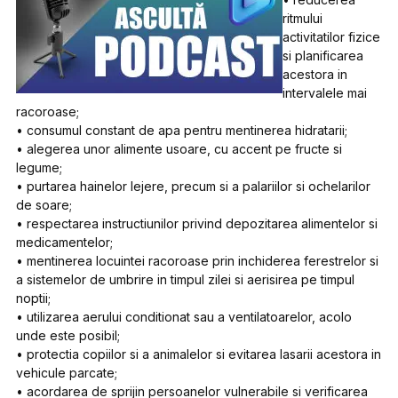
ritmului
activitatilor fizice
si planificarea
acestora in
intervalele mai
racoroase;
• consumul constant de apa pentru mentinerea hidratarii;
• alegerea unor alimente usoare, cu accent pe fructe si
legume;
• purtarea hainelor lejere, precum si a palariilor si ochelarilor
de soare;
• respectarea instructiunilor privind depozitarea alimentelor si
medicamentelor;
• mentinerea locuintei racoroase prin inchiderea ferestrelor si
a sistemelor de umbrire in timpul zilei si aerisirea pe timpul
noptii;
• utilizarea aerului conditionat sau a ventilatoarelor, acolo
unde este posibil;
• protectia copiilor si a animalelor si evitarea lasarii acestora in
vehicule parcate;
• acordarea de sprijin persoanelor vulnerabile si verificarea