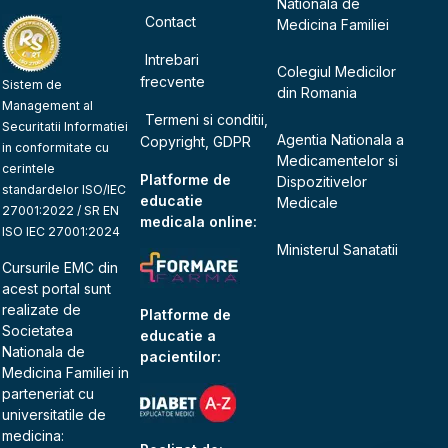
Nationala de
Contact
Medicina Familiei
Intrebari
Colegiul Medicilor
frecvente
Sistem de
din Romania
Management al
Termeni si conditii,
Securitatii Informatiei
Agentia Nationala a
Copyright, GDPR
in conformitate cu
Medicamentelor si
cerintele
Platforme de
Dispozitivelor
standardelor ISO/IEC
educatie
Medicale
27001:2022 / SR EN
medicala online:
ISO IEC 27001:2024
Ministerul Sanatatii
Cursurile EMC din
acest portal sunt
realizate de
Platforme de
Societatea
educatie a
Nationala de
pacientilor:
Medicina Familiei
in
parteneriat cu
universitatile de
medicina: