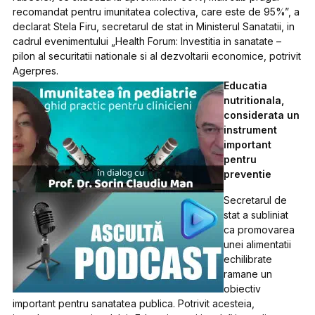
recomandat pentru imunitatea colectiva, care este de 95%”, a
declarat Stela Firu, secretarul de stat in Ministerul Sanatatii, in
cadrul evenimentului „Health Forum: Investitia in sanatate –
pilon al securitatii nationale si al dezvoltarii economice, potrivit
Agerpres.
Educatia
nutritionala,
considerata un
instrument
important
pentru
preventie
Secretarul de
stat a subliniat
ca promovarea
unei alimentatii
echilibrate
ramane un
obiectiv
important pentru sanatatea publica. Potrivit acesteia,