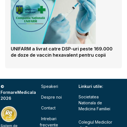
UNIFARM a livrat catre DSP-uri peste 169.000
de doze de vaccin hexavalent pentru copii
©
Speakeri
Linkuri utile:
FormareMedicala
Societatea
Despre noi
2026
Nationala de
Contact
Medicina Familiei
Intrebari
Colegiul Medicilor
frecvente
Sistem de