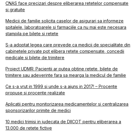
CNAS face precizari despre eliberarea retetelor compensate
si gratuite
Medicii de familie solicita caselor de asigurari sa informeze
spitalele, laboratoarele si farmaciile ca nu mai este necesara
stampila pe bilete si retete
S-a adoptat legea care prevede ca medicii de specialitate din
cabinetele private pot elibera retete compensate, concedii
medicale si bilete de trimitere
Proiect UDMR: Pacientii ar putea obtine retete, bilete de
trimitere sau adeverinte fara sa mearga la medicul de familie
Ce s-a vrut in 1999 si unde s-a ajuns in 2017! – Procente
propuse si procente realizate
Aplicatii pentru monitorizarea medicamentelor si centralizarea
sponsorizarilor primite de medici
10 medici trimisi in judecata de DIICOT pentru eliberarea a
13.000 de retete fictive