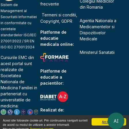
Colegiul Medicilor
frecvente
Sistem de
din Romania
Management al
Termeni si conditii,
Securitatii Informatiei
Agentia Nationala a
Copyright, GDPR
in conformitate cu
Medicamentelor si
cerintele
Platforme de
Dispozitivelor
standardelor ISO/IEC
educatie
Medicale
27001:2022 / SR EN
medicala online:
ISO IEC 27001:2024
Ministerul Sanatatii
Cursurile EMC din
acest portal sunt
realizate de
Platforme de
Societatea
educatie a
Nationala de
pacientilor:
Medicina Familiei
in
parteneriat cu
universitatile de
medicina:
Realizat de:
AI
Acest site foloseste cookie-uri. Prin continuarea navigarii sunteti
Am inteles
de acord cu modul de utilizare a acestor informatii.
Mai multe informatii:
Termeni si conditii