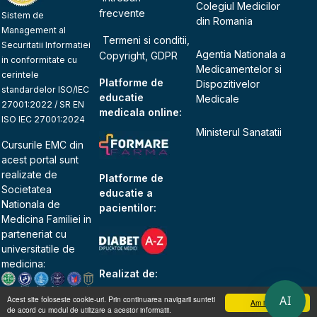
Colegiul Medicilor
frecvente
Sistem de
din Romania
Management al
Termeni si conditii,
Securitatii Informatiei
Agentia Nationala a
Copyright, GDPR
in conformitate cu
Medicamentelor si
cerintele
Platforme de
Dispozitivelor
standardelor ISO/IEC
educatie
Medicale
27001:2022 / SR EN
medicala online:
ISO IEC 27001:2024
Ministerul Sanatatii
Cursurile EMC din
acest portal sunt
realizate de
Platforme de
Societatea
educatie a
Nationala de
pacientilor:
Medicina Familiei
in
parteneriat cu
universitatile de
medicina:
Realizat de:
AI
Acest site foloseste cookie-uri. Prin continuarea navigarii sunteti
Am inteles
de acord cu modul de utilizare a acestor informatii.