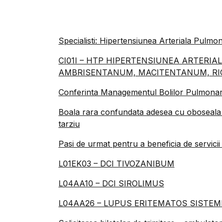
Specialisti: Hipertensiunea Arteriala Pulmo
CI01I – HTP HIPERTENSIUNEA ARTERI
AMBRISENTANUM, MACITENTANUM, RI
Conferinta Managementul Bolilor Pulmonar
Boala rara confundata adesea cu oboseala si
tarziu
Pasi de urmat pentru a beneficia de servicii
L01EK03 – DCI TIVOZANIBUM
L04AA10 – DCI SIROLIMUS
L04AA26 – LUPUS ERITEMATOS SISTEMI