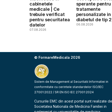
cabinetele
sperante pentru
medicale | Ce
tratamente
trebuie verificat
personalizate in
pentru securitatea
diabetul de tip 2
datelor
06.08.2026
07.08.2026
© FormareMedicala 2026
Sistem de Management al Securitatii Informatiei in
conformitate cu cerintele standardelor ISO/IEC
27001:2022 / SR EN ISO IEC 27001:2024
Cursurile EMC din acest portal sunt realizate d
Societatea Nationala de Medicina Familiei
in
parteneriat cu universitatile de medicina: