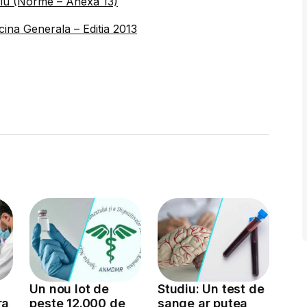
oriu (Norme – Anexa 13)
cina Generala – Editia 2013
Un nou lot de
Studiu: Un test de
ra
peste 12.000 de
sange ar putea