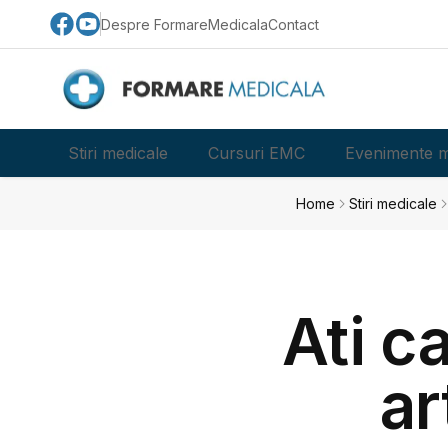
Despre FormareMedicala
Contact
Stiri medicale
Cursuri EMC
Evenimente m
Home
Stiri medicale
Ati c
ar