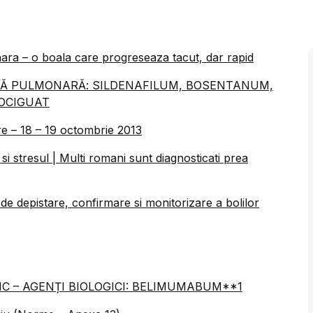
nara – o boala care progreseaza tacut, dar rapid
ALĂ PULMONARĂ: SILDENAFILUM, BOSENTANUM,
OCIGUAT
e – 18 – 19 octombrie 2013
 stresul | Multi romani sunt diagnosticati prea
 de depistare, confirmare si monitorizare a bolilor
C – AGENȚI BIOLOGICI: BELIMUMABUM**1