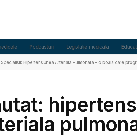
edicale
Podcasturi
Legislatie medicala
Educat
Specialisti: Hipertensiunea Arteriala Pulmonara – o boala care prog
autat: hiperten
teriala pulmon