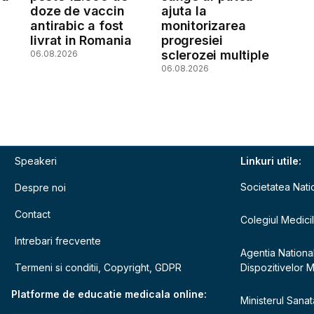
doze de vaccin
ajuta la
antirabic a fost
monitorizarea
livrat in Romania
progresiei
sclerozei multiple
06.08.2026
06.08.2026
Speakeri
Linkuri utile:
Societatea Nati
Despre noi
Contact
Colegiul Medici
Intrebari frecvente
Agentia Nationa
Termeni si conditii, Copyright, GDPR
Dispozitivelor 
e
Platforme de educatie medicala online:
Ministerul Sanata