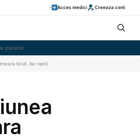
Acces medici
Creeaza cont
ie pacienti
reseaza tacut, dar rapid
siunea
ara