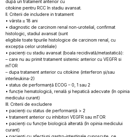
după un tratament anterior cu
citokine pentru RCC în stadiu avansat.
II. Criterii de includere in tratament
• vârsta ≥ 18 ani
• diagnostic de carcinom renal non-urotelial, confirmat
histologic, stadiul avansat (sunt
eligibile toate tipurile histologice de carcinom renal, cu
excepția celor uroteliale)
• pacienți cu stadiu avansat (boala recidivată/metastatică):
– care nu au primit tratament sistemic anterior cu VEGFR si
mTOR
– dupa tratament anterior cu citokine (interferon și/sau
interleukina-2)
• status de performanță ECOG – 0, 1 sau 2
• funcție hematologică, renală și hepatică adecvate (în opinia
medicului curant)
III. Criterii de excludere
• pacienți cu status de performanță > 2
• tratament anterior cu inhibitori VEGFR sau mTOR
• pacienți cu funcție biologică alterată (în opinia medicului
curant)
• pacienți cu afecțiuni gastro-intestinale cunoscute, ce