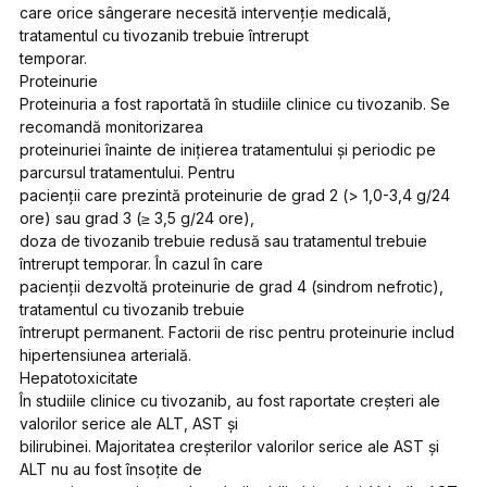
care orice sângerare necesită intervenție medicală,
tratamentul cu tivozanib trebuie întrerupt
temporar.
Proteinurie
Proteinuria a fost raportată în studiile clinice cu tivozanib. Se
recomandă monitorizarea
proteinuriei înainte de inițierea tratamentului și periodic pe
parcursul tratamentului. Pentru
pacienții care prezintă proteinurie de grad 2 (> 1,0-3,4 g/24
ore) sau grad 3 (≥ 3,5 g/24 ore),
doza de tivozanib trebuie redusă sau tratamentul trebuie
întrerupt temporar. În cazul în care
pacienții dezvoltă proteinurie de grad 4 (sindrom nefrotic),
tratamentul cu tivozanib trebuie
întrerupt permanent. Factorii de risc pentru proteinurie includ
hipertensiunea arterială.
Hepatotoxicitate
În studiile clinice cu tivozanib, au fost raportate creșteri ale
valorilor serice ale ALT, AST și
bilirubinei. Majoritatea creșterilor valorilor serice ale AST și
ALT nu au fost însoțite de