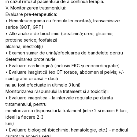
in cazul refuzul pacientului de a continua terapia.
V. Monitorizarea tratamentului:
Evaluare pre-terapeutica:
• Hemoleucograma cu formula leucocitară, transaminaze
serice (GOT, GPT)
• Alte analize de biochimie (creatinină; uree; glicemie;
proteine serice; fosfatază
alcalină; electroliți)
• Examen sumar de urină/efectuarea de bandelete pentru
determinarea proteinuriei
• Evaluare cardiologică (inclusiv EKG și ecocardiografie)
• Evaluare imagistică (ex CT torace, abdomen si pelvis; +/-
scintigrafie osoasă – dacă
nu au fost efectuate in ultimele 3 luni)
Monitorizarea răspunsului la tratament si a toxicității:
• Evaluare imagistica – la intervale regulate pe durata
tratamentului, pentru
monitorizarea răspunsului la tratament (intre 2 si maxim 6 luni,
ideal la fiecare 2-3
luni)
• Evaluare biologică (biochimie, hematologie, etc.) – medicul
curant va aprecia setul