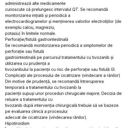
administrează alte medicamente
cunoscute că prelungesc intervalul QT. Se recomandă
monitorizarea inițială și periodică a
electrocardiogramelor și menținerea valorilor electroliților (de
exemplu calciu, magneziu,
potasiu) în limitele normale.
Perforație/fistulă gastrointestinală
Se recomandă monitorizarea periodică a simptomelor de
perforație sau fistulă
gastrointestinală pe parcursul tratamentului cu tivozanib și
utilizarea cu prudență a
tivozanibului la pacienții cu risc de perforație sau fistulă GI.
Complicații ale procesului de cicatrizare (vindecare a rănilor)
Din motive de prudență, se recomandă întreruperea
temporară a tratamentului cu tivozanib la
pacienții supuși unor proceduri chirugicale majore. Decizia de
reluare a tratamentului cu
tivozanib după intervenția chirurgicală trebuie să se bazeze
pe evaluarea clinică a procesului
adecvat de cicatrizare (vindecarea rănilor).
Hipotiroidism