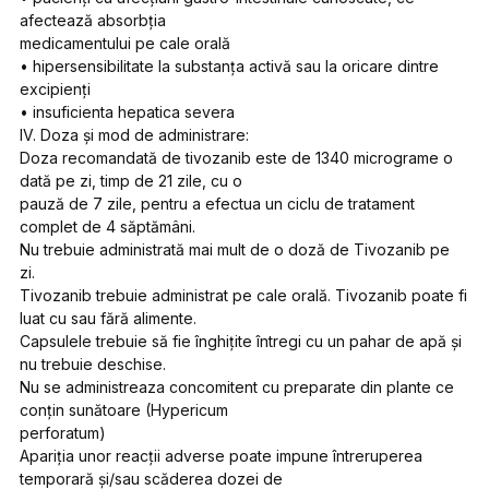
afectează absorbția
medicamentului pe cale orală
• hipersensibilitate la substanța activă sau la oricare dintre
excipienți
• insuficienta hepatica severa
IV. Doza și mod de administrare:
Doza recomandată de tivozanib este de 1340 micrograme o
dată pe zi, timp de 21 zile, cu o
pauză de 7 zile, pentru a efectua un ciclu de tratament
complet de 4 săptămâni.
Nu trebuie administrată mai mult de o doză de Tivozanib pe
zi.
Tivozanib trebuie administrat pe cale orală. Tivozanib poate fi
luat cu sau fără alimente.
Capsulele trebuie să fie înghițite întregi cu un pahar de apă și
nu trebuie deschise.
Nu se administreaza concomitent cu preparate din plante ce
conțin sunătoare (Hypericum
perforatum)
Apariția unor reacții adverse poate impune întreruperea
temporară și/sau scăderea dozei de