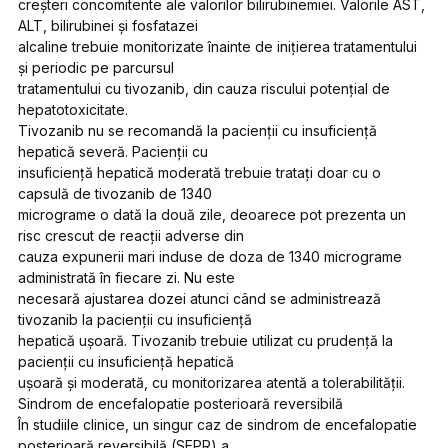
creșteri concomitente ale valorilor bilirubinemiei. Valorile AST,
ALT, bilirubinei și fosfatazei
alcaline trebuie monitorizate înainte de inițierea tratamentului
și periodic pe parcursul
tratamentului cu tivozanib, din cauza riscului potențial de
hepatotoxicitate.
Tivozanib nu se recomandă la pacienții cu insuficiență
hepatică severă. Pacienții cu
insuficiență hepatică moderată trebuie tratați doar cu o
capsulă de tivozanib de 1340
micrograme o dată la două zile, deoarece pot prezenta un
risc crescut de reacții adverse din
cauza expunerii mari induse de doza de 1340 micrograme
administrată în fiecare zi. Nu este
necesară ajustarea dozei atunci când se administrează
tivozanib la pacienții cu insuficiență
hepatică ușoară. Tivozanib trebuie utilizat cu prudență la
pacienții cu insuficiență hepatică
ușoară și moderată, cu monitorizarea atentă a tolerabilității.
Sindrom de encefalopatie posterioară reversibilă
În studiile clinice, un singur caz de sindrom de encefalopatie
posterioară reversibilă (SEPR) a