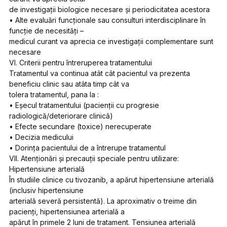
de investigații biologice necesare şi periodicitatea acestora
• Alte evaluări funcționale sau consulturi interdisciplinare în
funcție de necesități –
medicul curant va aprecia ce investigații complementare sunt
necesare
VI. Criterii pentru întreruperea tratamentului
Tratamentul va continua atât cât pacientul va prezenta
beneficiu clinic sau atâta timp cât va
tolera tratamentul, pana la :
• Eșecul tratamentului (pacienții cu progresie
radiologică/deteriorare clinică)
• Efecte secundare (toxice) nerecuperate
• Decizia medicului
• Dorința pacientului de a întrerupe tratamentul
VII. Atenţionări şi precauţii speciale pentru utilizare:
Hipertensiune arterială
În studiile clinice cu tivozanib, a apărut hipertensiune arterială
(inclusiv hipertensiune
arterială severă persistentă). La aproximativ o treime din
pacienți, hipertensiunea arterială a
apărut în primele 2 luni de tratament. Tensiunea arterială