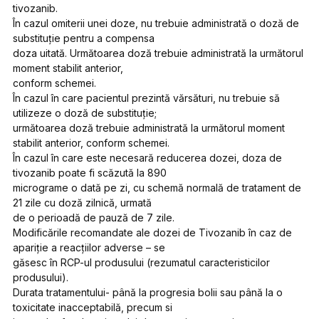
tivozanib.
În cazul omiterii unei doze, nu trebuie administrată o doză de
substituție pentru a compensa
doza uitată. Următoarea doză trebuie administrată la următorul
moment stabilit anterior,
conform schemei.
În cazul în care pacientul prezintă vărsături, nu trebuie să
utilizeze o doză de substituție;
următoarea doză trebuie administrată la următorul moment
stabilit anterior, conform schemei.
În cazul în care este necesară reducerea dozei, doza de
tivozanib poate fi scăzută la 890
micrograme o dată pe zi, cu schemă normală de tratament de
21 zile cu doză zilnică, urmată
de o perioadă de pauză de 7 zile.
Modificările recomandate ale dozei de Tivozanib în caz de
apariție a reacțiilor adverse – se
găsesc în RCP-ul produsului (rezumatul caracteristicilor
produsului).
Durata tratamentului- până la progresia bolii sau până la o
toxicitate inacceptabilă, precum si