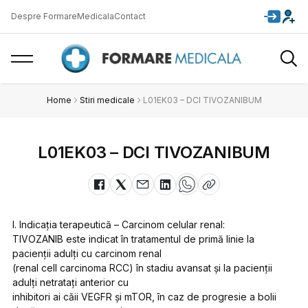
Despre FormareMedicala
Contact
Home
Stiri medicale
L01EK03 – DCI TIVOZANIBUM
L01EK03 – DCI TIVOZANIBUM
I. Indicația terapeutică – Carcinom celular renal:
TIVOZANIB este indicat în tratamentul de primă linie la
pacienții adulți cu carcinom renal
(renal cell carcinoma RCC) în stadiu avansat și la pacienții
adulți netratați anterior cu
inhibitori ai căii VEGFR și mTOR, în caz de progresie a bolii