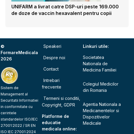
UNIFARM a livrat catre DSP-uri peste 169.000
de doze de vaccin hexavalent pentru copii
©
Speakeri
Linkuri utile:
FormareMedicala
Societatea
Despre noi
2026
Nationala de
Contact
Medicina Familiei
Intrebari
Colegiul Medicilor
frecvente
Sistem de
din Romania
Management al
Termeni si conditii,
Securitatii Informatiei
Agentia Nationala a
Copyright, GDPR
in conformitate cu
Medicamentelor si
cerintele
Platforme de
Dispozitivelor
standardelor ISO/IEC
educatie
Medicale
27001:2022 / SR EN
medicala online:
ISO IEC 27001:2024