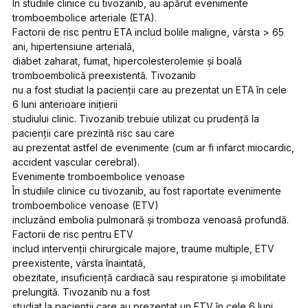
În studiile clinice cu tivozanib, au apărut evenimente
tromboembolice arteriale (ETA).
Factorii de risc pentru ETA includ bolile maligne, vârsta > 65
ani, hipertensiune arterială,
diabet zaharat, fumat, hipercolesterolemie și boală
tromboembolică preexistentă. Tivozanib
nu a fost studiat la pacienții care au prezentat un ETA în cele
6 luni anterioare inițierii
studiului clinic. Tivozanib trebuie utilizat cu prudență la
pacienții care prezintă risc sau care
au prezentat astfel de evenimente (cum ar fi infarct miocardic,
accident vascular cerebral).
Evenimente tromboembolice venoase
În studiile clinice cu tivozanib, au fost raportate evenimente
tromboembolice venoase (ETV)
incluzând embolia pulmonară și tromboza venoasă profundă.
Factorii de risc pentru ETV
includ intervenții chirurgicale majore, traume multiple, ETV
preexistente, vârsta înaintată,
obezitate, insuficiență cardiacă sau respiratorie și imobilitate
prelungită. Tivozanib nu a fost
studiat la pacienții care au prezentat un ETV în cele 6 luni