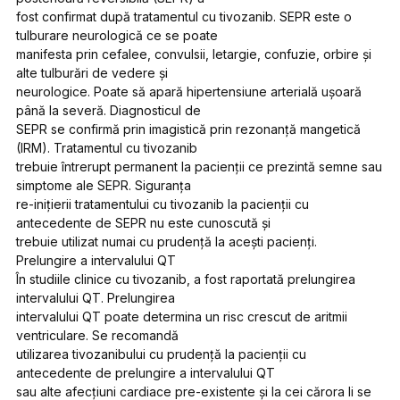
fost confirmat după tratamentul cu tivozanib. SEPR este o
tulburare neurologică ce se poate
manifesta prin cefalee, convulsii, letargie, confuzie, orbire și
alte tulburări de vedere și
neurologice. Poate să apară hipertensiune arterială ușoară
până la severă. Diagnosticul de
SEPR se confirmă prin imagistică prin rezonanță mangetică
(IRM). Tratamentul cu tivozanib
trebuie întrerupt permanent la pacienții ce prezintă semne sau
simptome ale SEPR. Siguranța
re-inițierii tratamentului cu tivozanib la pacienții cu
antecedente de SEPR nu este cunoscută și
trebuie utilizat numai cu prudență la acești pacienți.
Prelungire a intervalului QT
În studiile clinice cu tivozanib, a fost raportată prelungirea
intervalului QT. Prelungirea
intervalului QT poate determina un risc crescut de aritmii
ventriculare. Se recomandă
utilizarea tivozanibului cu prudență la pacienții cu
antecedente de prelungire a intervalului QT
sau alte afecțiuni cardiace pre-existente și la cei cărora li se