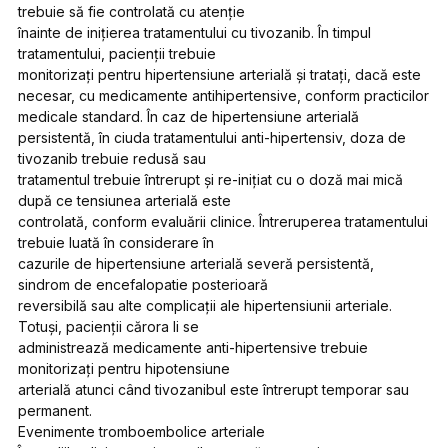
trebuie să fie controlată cu atenție
înainte de inițierea tratamentului cu tivozanib. În timpul
tratamentului, pacienții trebuie
monitorizați pentru hipertensiune arterială și tratați, dacă este
necesar, cu medicamente antihipertensive, conform practicilor
medicale standard. În caz de hipertensiune arterială
persistentă, în ciuda tratamentului anti-hipertensiv, doza de
tivozanib trebuie redusă sau
tratamentul trebuie întrerupt și re-inițiat cu o doză mai mică
după ce tensiunea arterială este
controlată, conform evaluării clinice. Întreruperea tratamentului
trebuie luată în considerare în
cazurile de hipertensiune arterială severă persistentă,
sindrom de encefalopatie posterioară
reversibilă sau alte complicații ale hipertensiunii arteriale.
Totuși, pacienții cărora li se
administrează medicamente anti-hipertensive trebuie
monitorizați pentru hipotensiune
arterială atunci când tivozanibul este întrerupt temporar sau
permanent.
Evenimente tromboembolice arteriale