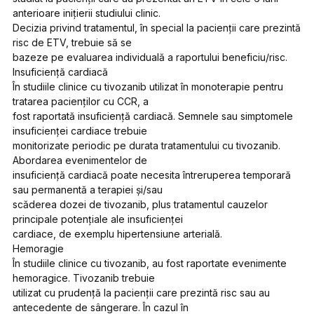
anterioare inițierii studiului clinic.
Decizia privind tratamentul, în special la pacienții care prezintă
risc de ETV, trebuie să se
bazeze pe evaluarea individuală a raportului beneficiu/risc.
Insuficiență cardiacă
În studiile clinice cu tivozanib utilizat în monoterapie pentru
tratarea pacienților cu CCR, a
fost raportată insuficiență cardiacă. Semnele sau simptomele
insuficienței cardiace trebuie
monitorizate periodic pe durata tratamentului cu tivozanib.
Abordarea evenimentelor de
insuficiență cardiacă poate necesita întreruperea temporară
sau permanentă a terapiei și/sau
scăderea dozei de tivozanib, plus tratamentul cauzelor
principale potențiale ale insuficienței
cardiace, de exemplu hipertensiune arterială.
Hemoragie
În studiile clinice cu tivozanib, au fost raportate evenimente
hemoragice. Tivozanib trebuie
utilizat cu prudență la pacienții care prezintă risc sau au
antecedente de sângerare. În cazul în