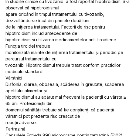
În studiile clinice cu tivozanib, a fost raportat hipotiroidism. S-a
observat că hipotiroidismul
apare oricând în timpul tratamentului cu tivozanib,
dezvoltându-se încă din primele două luni
de la inițierea tratamentului. Factorii de risc pentru
hipotiroidism includ antecedente de
hipotiroidism și utilizarea medicamentelor anti-tiroidiene.
Funcția tiroidei trebuie
monitorizată înainte de inițierea tratamentului și periodic pe
parcursul tratamentului cu
tivozanib. Hipotiroidismul trebuie tratat conform practicilor
medicale standard.
Vârstnici
Disfonia, diarea, oboseala, scăderea în greutate, scăderea
apetitului alimentar și
hipotiroidismul au apărut mai frecvent la pacienții cu vârsta ≥
65 ani. Profesioniștii din
domeniul sănătății trebuie să fie conștienți că pacienții
vârstnici pot prezenta risc crescut de
reacții adverse.
Tartrazină
Capsulele Fotivda 890 micrograme conțin tartrazină (E102)