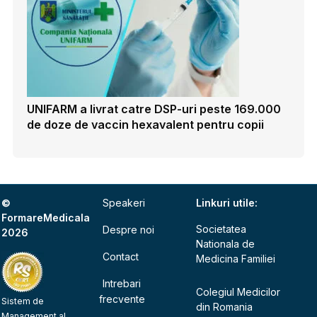
UNIFARM a livrat catre DSP-uri peste 169.000
de doze de vaccin hexavalent pentru copii
©
Speakeri
Linkuri utile:
FormareMedicala
Societatea
Despre noi
2026
Nationala de
Contact
Medicina Familiei
Intrebari
Colegiul Medicilor
frecvente
Sistem de
din Romania
Management al