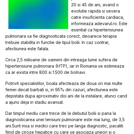
20 si 45 de ani, avand o
evolutie rapida si severa
catre insuficienta cardiaca,
informeaza adevarul.ro. Este
esential ca hipertensiunea
pulmonara sa fie diagnosticata corect, deoarece terapia
trebuie stabilita in functie de tipul bolii. In caz contrar,
afectiunea este fatala.
Circa 2,5 milioane de oameni din intreaga lume sufera de
hipertensiune pulmonara (HTP), iar in Romania se estimeaza
ca ar exista intre 800 si 1.500 de bolnavi.
Potrivit specialistilor, boala afecteaza de doua ori mai multe
femei decat barbati si, in 95% din cazuri, afectiunea este
depistata dupa aproximativ doi ani de la instalare, atunci cand
a ajuns deja in stadiu avansat.
Dar timpul mediu care trece de la debutul bolii si pana la
diagnosticarea unei tensiuni pulmonare este mai lung, de 3,5
ani.Sunt insa si medici care trec pe langa diagnostic, pacaliti
fiind de ciroze hepatice cu care se asociaza uneori si o