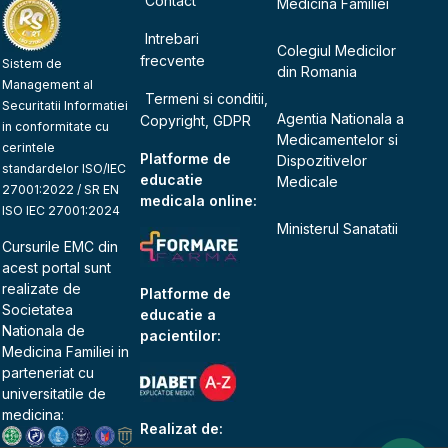
Contact
Medicina Familiei
Intrebari
Colegiul Medicilor
frecvente
Sistem de
din Romania
Management al
Termeni si conditii,
Securitatii Informatiei
Agentia Nationala a
Copyright, GDPR
in conformitate cu
Medicamentelor si
cerintele
Platforme de
Dispozitivelor
standardelor ISO/IEC
educatie
Medicale
27001:2022 / SR EN
medicala online:
ISO IEC 27001:2024
Ministerul Sanatatii
Cursurile EMC din
acest portal sunt
realizate de
Platforme de
Societatea
educatie a
Nationala de
pacientilor:
Medicina Familiei
in
parteneriat cu
universitatile de
medicina:
Realizat de: