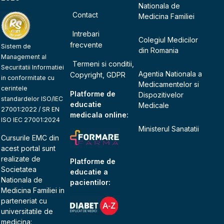
Nationala de
Contact
Medicina Familiei
Intrebari
Colegiul Medicilor
frecvente
Sistem de
din Romania
Management al
Termeni si conditii,
Securitatii Informatiei
Agentia Nationala a
Copyright, GDPR
in conformitate cu
Medicamentelor si
cerintele
Platforme de
Dispozitivelor
standardelor ISO/IEC
educatie
Medicale
27001:2022 / SR EN
medicala online:
ISO IEC 27001:2024
Ministerul Sanatatii
Cursurile EMC din
acest portal sunt
realizate de
Platforme de
Societatea
educatie a
Nationala de
pacientilor:
Medicina Familiei
in
parteneriat cu
universitatile de
medicina: