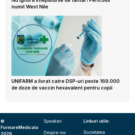
Nu ignora intepaturile de tantar! Pericolul
numit West Nile
UNIFARM a livrat catre DSP-uri peste 169.000
de doze de vaccin hexavalent pentru copii
©
Speakeri
Linkuri utile:
FormareMedicala
Societatea
Despre noi
2026