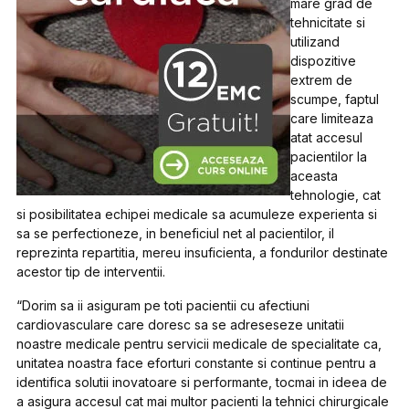
mare grad de
tehnicitate si
utilizand
dispozitive
extrem de
scumpe, faptul
care limiteaza
atat accesul
pacientilor la
aceasta
tehnologie, cat
si posibilitatea echipei medicale sa acumuleze experienta si
sa se perfectioneze, in beneficiul net al pacientilor, il
reprezinta repartitia, mereu insuficienta, a fondurilor destinate
acestor tip de interventii.
“Dorim sa ii asiguram pe toti pacientii cu afectiuni
cardiovasculare care doresc sa se adreseseze unitatii
noastre medicale pentru servicii medicale de specialitate ca,
unitatea noastra face eforturi constante si continue pentru a
identifica solutii inovatoare si performante, tocmai in ideea de
a asigura accesul cat mai multor pacienti la tehnici chirurgicale