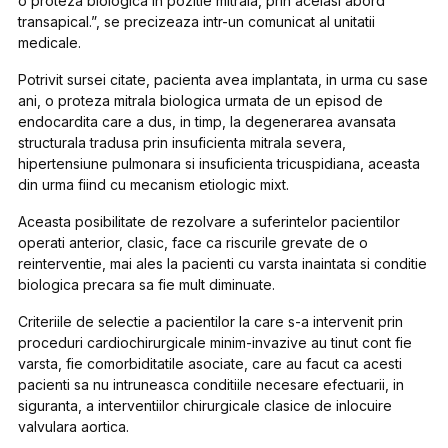
o proteza biologica in pozitie mitrala, prin acelasi abord
transapical.”, se precizeaza intr-un comunicat al unitatii
medicale.
Potrivit sursei citate, pacienta avea implantata, in urma cu sase
ani, o proteza mitrala biologica urmata de un episod de
endocardita care a dus, in timp, la degenerarea avansata
structurala tradusa prin insuficienta mitrala severa,
hipertensiune pulmonara si insuficienta tricuspidiana, aceasta
din urma fiind cu mecanism etiologic mixt.
Aceasta posibilitate de rezolvare a suferintelor pacientilor
operati anterior, clasic, face ca riscurile grevate de o
reinterventie, mai ales la pacienti cu varsta inaintata si conditie
biologica precara sa fie mult diminuate.
Criteriile de selectie a pacientilor la care s-a intervenit prin
proceduri cardiochirurgicale minim-invazive au tinut cont fie
varsta, fie comorbiditatile asociate, care au facut ca acesti
pacienti sa nu intruneasca conditiile necesare efectuarii, in
siguranta, a interventiilor chirurgicale clasice de inlocuire
valvulara aortica.