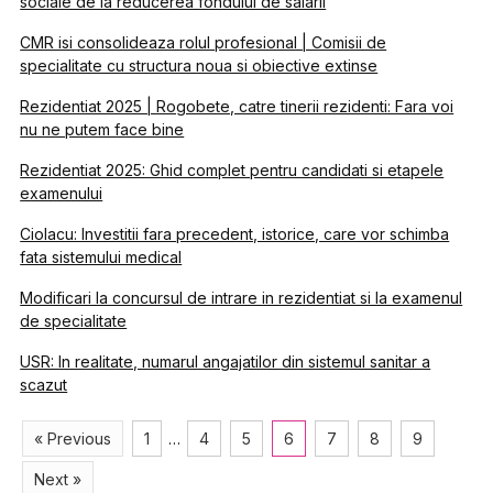
sociale de la reducerea fondului de salarii
CMR isi consolideaza rolul profesional | Comisii de
specialitate cu structura noua si obiective extinse
Rezidentiat 2025 | Rogobete, catre tinerii rezidenti: Fara voi
nu ne putem face bine
Rezidentiat 2025: Ghid complet pentru candidati si etapele
examenului
Ciolacu: Investitii fara precedent, istorice, care vor schimba
fata sistemului medical
Modificari la concursul de intrare in rezidentiat si la examenul
de specialitate
USR: In realitate, numarul angajatilor din sistemul sanitar a
scazut
« Previous
1
…
4
5
6
7
8
9
Next »