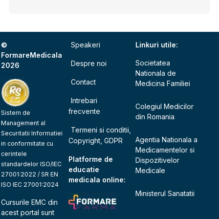
©
Speakeri
Linkuri utile:
FormareMedicala
Societatea
Despre noi
2026
Nationala de
Contact
Medicina Familiei
Intrebari
Colegiul Medicilor
frecvente
Sistem de
din Romania
Management al
Termeni si conditii,
Securitatii Informatiei
Agentia Nationala a
Copyright, GDPR
in conformitate cu
Medicamentelor si
cerintele
Platforme de
Dispozitivelor
standardelor ISO/IEC
educatie
Medicale
27001:2022 / SR EN
medicala online:
ISO IEC 27001:2024
Ministerul Sanatatii
Cursurile EMC din
acest portal sunt