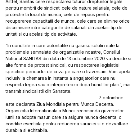
Astfel, Sanitas cere respectarea tuturor drepturilor legale
pentru membrii de sindicat: cele de natura salariala, cele de
protectie la locul de munca, cele de repaus pentru
recuperarea capacitatii de munca, cele care sa elimine orice
discriminare intre categoriile de salariati din acelasi tip de
unitati si cu acelasi tip de activitate.
“In conditiile in care autoritatile nu gasesc solutii reale la
problemele semnalate de organizatiile noastre, Consiliul
National SANITAS din data de 13 octombrie 2020 va decide si
alte forme de protest sindical, cu respectarea legislatiei
specifice perioadei de criza pe care o traversam. Vom apela
inclusiv la chemarea in instanta a angajatorilor care nu
respecta legea sau o interpreteaza dupa bunul lor plac.”, mai
transmit sindicalistii din Sanatate.
7 octombrie
este declarata Ziua Mondiala pentru Munca Decenta.
Organizatia Internationala a Muncii recomanda guvernelor
lumii sa adopte masuri care sa asigure munca decenta, o
conditie esentiala pentru reducerea saraciei si o dezvoltare
durabila si echitabila.