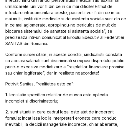
infectati fiind din randul personalului medical sau auxiliar iar
urmatoarele luni vor fi din ce in ce mai dificile! Ritmul de
infectare intracomunitara creste, pacientii vor fi din ce in ce
mai multi, institutiile medicale si de asistenta sociala sunt din ce
in ce mai aglomerate, apropiindu-ne periculos de mult de
blocarea sistemului de sanatate si asistenta sociala”, se
precizeaza intr-un comunicat al Biroului Executiv al Federatiei
SANITAS din Romania.
Conform sursei citate, in aceste conditii, sindicalistii constata
ca aceiasi salariati sunt discriminati si expusi dispretului public
printr-o excesiva mediatizare a “rasplatilor financiare promise
sau chiar legiferate”, dar in realitate neacordate!
Potrivit Sanitas, “
realitatea este
ca”:
1.
legislatia specifica relatiilor de munca este aplicata
incomplet si discriminatoriu;
2.
sunt situatii in care cadrul legal este atat de incoerent
formulat incat lasa loc la interpretari eronate care conduc,
inevitabil, la decizii manageriale incorecte, chiar aberante;