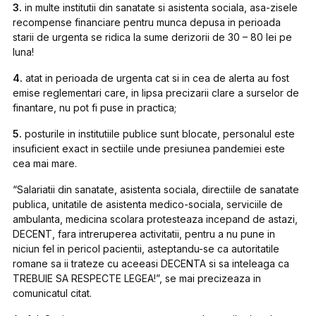
3.
in multe institutii din sanatate si asistenta sociala, asa-zisele
recompense financiare pentru munca depusa in perioada
starii de urgenta se ridica la sume derizorii de 30 – 80 lei pe
luna!
4.
atat in perioada de urgenta cat si in cea de alerta au fost
emise reglementari care, in lipsa precizarii clare a surselor de
finantare, nu pot fi puse in practica;
5.
posturile in institutiile publice sunt blocate, personalul este
insuficient exact in sectiile unde presiunea pandemiei este
cea mai mare.
“Salariatii din sanatate, asistenta sociala, directiile de sanatate
publica, unitatile de asistenta medico-sociala, serviciile de
ambulanta, medicina scolara protesteaza incepand de astazi,
DECENT, fara intreruperea activitatii, pentru a nu pune in
niciun fel in pericol pacientii, asteptandu-se ca autoritatile
romane sa ii trateze cu aceeasi DECENTA si sa inteleaga ca
TREBUIE SA RESPECTE LEGEA!”, se mai precizeaza in
comunicatul citat.