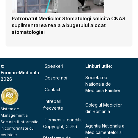
Patronatul Medicilor Stomatologi solicita CNAS
suplimentarea reala a bugetului alocat
stomatologiei
©
Speakeri
Linkuri utile:
FormareMedicala
Societatea
Despre noi
2026
Nationala de
Contact
Medicina Familiei
Intrebari
Colegiul Medicilor
frecvente
Sistem de
din Romania
Management al
Termeni si conditii,
Securitatii Informatiei
Agentia Nationala a
Copyright, GDPR
in conformitate cu
Medicamentelor si
cerintele