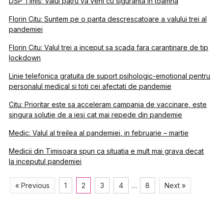
DSP Timis: Valul patru va veni cu siguranta in toamna
Florin Citu: Suntem pe o panta descrescatoare a valului trei al
pandemiei
Florin Citu: Valul trei a inceput sa scada fara carantinare de tip
lockdown
Linie telefonica gratuita de suport psihologic-emotional pentru
personalul medical si toti cei afectati de pandemie
Citu: Prioritar este sa acceleram campania de vaccinare, este
singura solutie de a iesi cat mai repede din pandemie
Medic: Valul al treilea al pandemiei, in februarie – martie
Medicii din Timisoara spun ca situatia e mult mai grava decat
la inceputul pandemiei
« Previous
1
2
3
4
…
8
Next »