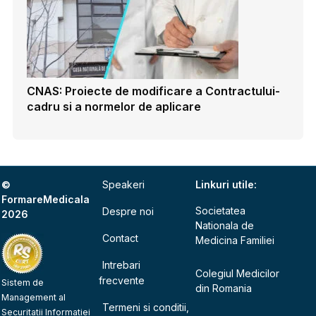
CNAS: Proiecte de modificare a Contractului-
cadru si a normelor de aplicare
©
Speakeri
Linkuri utile:
FormareMedicala
Societatea
Despre noi
2026
Nationala de
Contact
Medicina Familiei
Intrebari
Colegiul Medicilor
frecvente
Sistem de
din Romania
Management al
Termeni si conditii,
Securitatii Informatiei