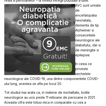
reala a persoanelor – la nivelul intregii populatii a lumii.
AVC sunt urmate
de
encefalopatia
neonatala,
dementa de tip
Alzheimer si
consecintele
neurologice ale
diabetului, dar si
de meningite si
epilepsie.
In ceea ce
priveste
sechelele
neurologice ale COVID-19, una dintre componentele COVID-
ului lung, acestea se afla pe locul 20.
Tot studiul mai arata ca, in materie de mortalitate, bolile
neurologice au ucis peste 11 milioane de persoane in 2021.
Aceasta cifra este totusi mica in comparatie cu cea a