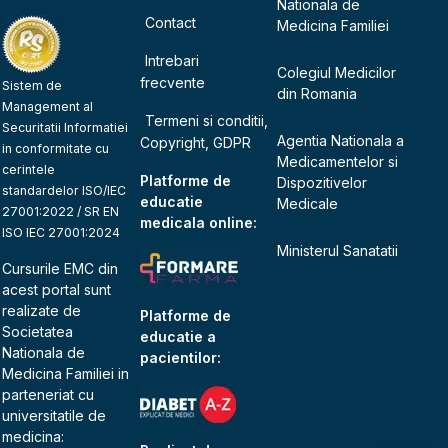
Nationala de
Contact
Medicina Familiei
Intrebari
Colegiul Medicilor
frecvente
Sistem de
din Romania
Management al
Termeni si conditii,
Securitatii Informatiei
Agentia Nationala a
Copyright, GDPR
in conformitate cu
Medicamentelor si
cerintele
Platforme de
Dispozitivelor
standardelor ISO/IEC
educatie
Medicale
27001:2022 / SR EN
medicala online:
ISO IEC 27001:2024
Ministerul Sanatatii
Cursurile EMC din
acest portal sunt
realizate de
Platforme de
Societatea
educatie a
Nationala de
pacientilor:
Medicina Familiei
in
parteneriat cu
universitatile de
medicina: