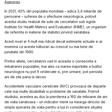
Agerpres
.
In 2021, 43% din populatia mondiala – adica 3,4 miliarde de
persoane – suferea de o afectiune neurologica, potrivit
acestui studiu realizat de sute de cercetatori sub egida
Institute for Health Metrics and Evaluation (IHME), un organism
de referinta in materie de statistici privind sanatatea.
Acest nivel ar fi mult mai ridicat decat estimarile actuale si ar
insemna ca aceste tulburari au crescut cu mai bine de
jumatate din 1990.
Printre altele, cercetatorii vad in aceasta o consecinta a
imbatranirii populatiei, mai ales ca marea majoritate a bolilor
neurologice nu pot fi vindecate si, prin urmare, pot persista
ani de zile pana la deces.
Accidentele vasculare cerebrale (AVC) provoaca de departe
cele mai multe dizabilitati si probleme de sanatate. Potrivit
studiului, acestea au dus la pierderea a 160 de milioane de ani
de viata sanatoasa – un indicator menit sa mearga dincolo de
simpla speranta de viata pentru a lua in considerare situatia