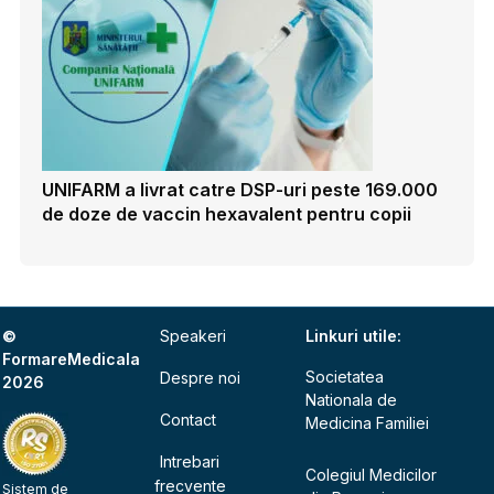
UNIFARM a livrat catre DSP-uri peste 169.000
de doze de vaccin hexavalent pentru copii
©
Speakeri
Linkuri utile:
FormareMedicala
Societatea
Despre noi
2026
Nationala de
Contact
Medicina Familiei
Intrebari
Colegiul Medicilor
frecvente
Sistem de