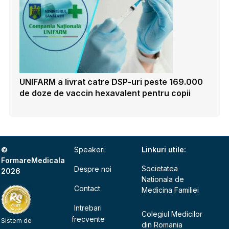
UNIFARM a livrat catre DSP-uri peste 169.000
de doze de vaccin hexavalent pentru copii
©
Speakeri
Linkuri utile:
FormareMedicala
Societatea
Despre noi
2026
Nationala de
Contact
Medicina Familiei
Intrebari
Colegiul Medicilor
frecvente
Sistem de
din Romania