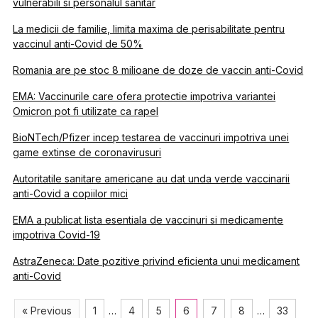
vulnerabili si personalul sanitar
La medicii de familie, limita maxima de perisabilitate pentru
vaccinul anti-Covid de 50%
Romania are pe stoc 8 milioane de doze de vaccin anti-Covid
EMA: Vaccinurile care ofera protectie impotriva variantei
Omicron pot fi utilizate ca rapel
BioNTech/Pfizer incep testarea de vaccinuri impotriva unei
game extinse de coronavirusuri
Autoritatile sanitare americane au dat unda verde vaccinarii
anti-Covid a copiilor mici
EMA a publicat lista esentiala de vaccinuri si medicamente
impotriva Covid-19
AstraZeneca: Date pozitive privind eficienta unui medicament
anti-Covid
« Previous
1
…
4
5
6
7
8
…
33