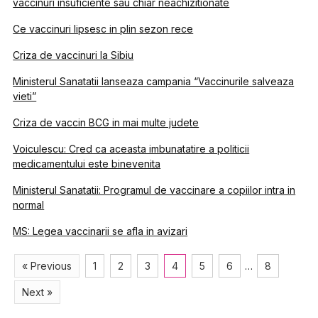
vaccinuri insuficiente sau chiar neachizitionate
Ce vaccinuri lipsesc in plin sezon rece
Criza de vaccinuri la Sibiu
Ministerul Sanatatii lanseaza campania “Vaccinurile salveaza
vieti”
Criza de vaccin BCG in mai multe judete
Voiculescu: Cred ca aceasta imbunatatire a politicii
medicamentului este binevenita
Ministerul Sanatatii: Programul de vaccinare a copiilor intra in
normal
MS: Legea vaccinarii se afla in avizari
« Previous
1
2
3
4
5
6
…
8
Next »