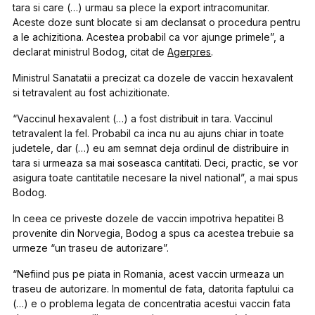
tara si care (…) urmau sa plece la export intracomunitar.
Aceste doze sunt blocate si am declansat o procedura pentru
a le achizitiona. Acestea probabil ca vor ajunge primele”, a
declarat ministrul Bodog, citat de
Agerpres
.
Ministrul Sanatatii a precizat ca dozele de vaccin hexavalent
si tetravalent au fost achizitionate.
“Vaccinul hexavalent (…) a fost distribuit in tara. Vaccinul
tetravalent la fel. Probabil ca inca nu au ajuns chiar in toate
judetele, dar (…) eu am semnat deja ordinul de distribuire in
tara si urmeaza sa mai soseasca cantitati. Deci, practic, se vor
asigura toate cantitatile necesare la nivel national”, a mai spus
Bodog.
In ceea ce priveste dozele de vaccin impotriva hepatitei B
provenite din Norvegia, Bodog a spus ca acestea trebuie sa
urmeze “un traseu de autorizare”.
“Nefiind pus pe piata in Romania, acest vaccin urmeaza un
traseu de autorizare. In momentul de fata, datorita faptului ca
(…) e o problema legata de concentratia acestui vaccin fata