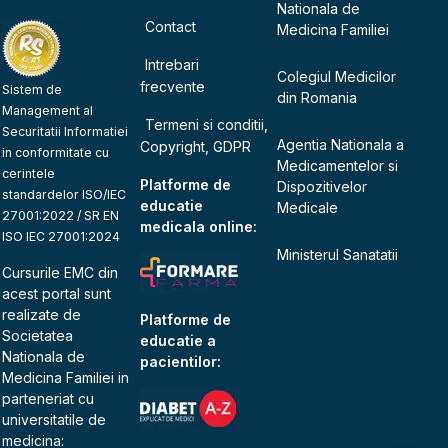
Nationala de
Contact
Medicina Familiei
Intrebari
Colegiul Medicilor
frecvente
Sistem de
din Romania
Management al
Termeni si conditii,
Securitatii Informatiei
Agentia Nationala a
Copyright, GDPR
in conformitate cu
Medicamentelor si
cerintele
Platforme de
Dispozitivelor
standardelor ISO/IEC
educatie
Medicale
27001:2022 / SR EN
medicala online:
ISO IEC 27001:2024
Ministerul Sanatatii
Cursurile EMC din
acest portal sunt
realizate de
Platforme de
Societatea
educatie a
Nationala de
pacientilor:
Medicina Familiei
in
parteneriat cu
universitatile de
medicina: