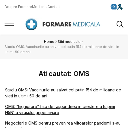
Despre FormareMedicala
Contact
Home
Stiri medicale
Studiu OMS: Vaccinurile au salvat cel putin 154 de milioane de vieti in
ultimii 50 de ani
Ati cautat: OMS
Studiu OMS: Vaccinurile au salvat cel putin 154 de milioane de
vieti in ultimii 50 de ani
OMS: “Ingrijorare” fata de raspandirea in crestere a tulpinii
H5N1 a virusului gripei aviare
Negocierile OMS pentru prevenirea viitoarelor pandemii s-au