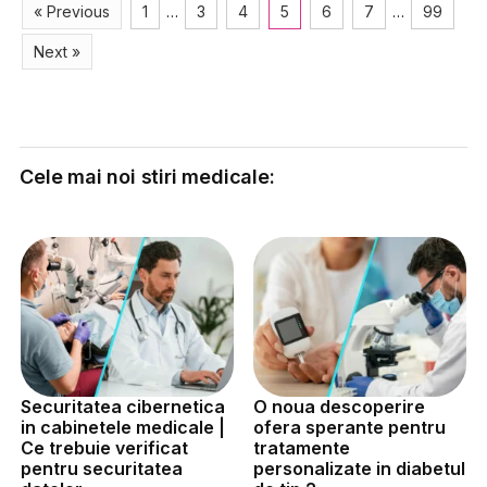
« Previous
1
…
3
4
5
6
7
…
99
Next »
Cele mai noi stiri medicale:
Securitatea cibernetica
O noua descoperire
in cabinetele medicale |
ofera sperante pentru
Ce trebuie verificat
tratamente
pentru securitatea
personalizate in diabetul