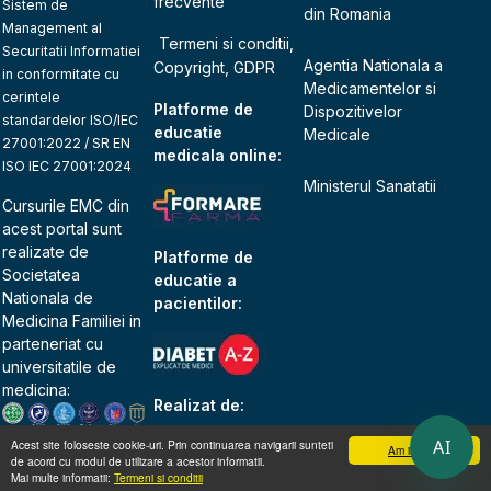
frecvente
Sistem de
din Romania
Management al
Termeni si conditii,
Securitatii Informatiei
Agentia Nationala a
Copyright, GDPR
in conformitate cu
Medicamentelor si
cerintele
Platforme de
Dispozitivelor
standardelor ISO/IEC
educatie
Medicale
27001:2022 / SR EN
medicala online:
ISO IEC 27001:2024
Ministerul Sanatatii
Cursurile EMC din
acest portal sunt
realizate de
Platforme de
Societatea
educatie a
Nationala de
pacientilor:
Medicina Familiei
in
parteneriat cu
universitatile de
medicina:
Realizat de:
AI
Acest site foloseste cookie-uri. Prin continuarea navigarii sunteti
Am inteles
de acord cu modul de utilizare a acestor informatii.
Mai multe informatii:
Termeni si conditii