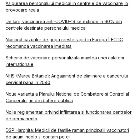
Asigurarea personalului medical in centrele de vaccinare, o
provocare reala
De luni, vaccinarea anti-COVID-19 se extinde in 90% din
centrele destinate personalului medical
Numarul cazurilor de gripa creste rapid in Europa | ECDC
recomanda vaccinarea imediata
Schema de vaccinare personalizata inaintea unei calatorii
internationale
NHS (Marea Britanie): Angajament de eliminare a cancerului
cervical pana in 2040
Noua varianta a Planului National de Combatere si Control al
Cancerului, in dezbatere publica
Noile reglementari privind infiintarea si functionarea centrelor
de permanenta
DSP Harghita: Medicii de familie raman principalii vaccinatori
de acum incolo si contam pe ei