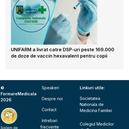
UNIFARM a livrat catre DSP-uri peste 169.000
de doze de vaccin hexavalent pentru copii
©
Speakeri
Linkuri utile:
FormareMedicala
Societatea
Despre noi
2026
Nationala de
Contact
Medicina Familiei
Intrebari
Colegiul Medicilor
frecvente
Sistem de