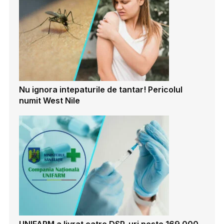
Nu ignora intepaturile de tantar! Pericolul
numit West Nile
UNIFARM a livrat catre DSP-uri peste 169.000