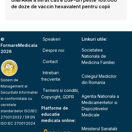
de doze de vaccin hexavalent pentru copii
©
Speakeri
Linkuri utile:
FormareMedicala
Societatea
Despre noi
2026
Nationala de
Contact
Medicina Familiei
Intrebari
Colegiul Medicilor
frecvente
Sistem de
din Romania
Management al
Termeni si conditii,
Securitatii Informatiei
Agentia Nationala a
Copyright, GDPR
in conformitate cu
Medicamentelor si
cerintele
Platforme de
Dispozitivelor
standardelor ISO/IEC
educatie
Medicale
27001:2022 / SR EN
medicala online:
ISO IEC 27001:2024
Ministerul Sanatatii