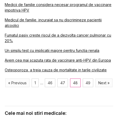
Medicii de familie considera necesar programul de vaccinare
impotriva HPV
Medicul de familie, incurajat sa nu discrimineze pacientii
alcoolici
Fumatul pasiv creste riscul de a dezvolta cancer pulmonar cu
20%
Un simplu test cu implicatii majore pentru functia renala
Avem cea mai scazuta rata de vaccinare anti-HPV din Europa
Osteoporoza, a treia cauza de mortalitate in tarile civilizate
« Previous
1
…
46
47
48
49
Next »
Cele mai noi stiri medicale: