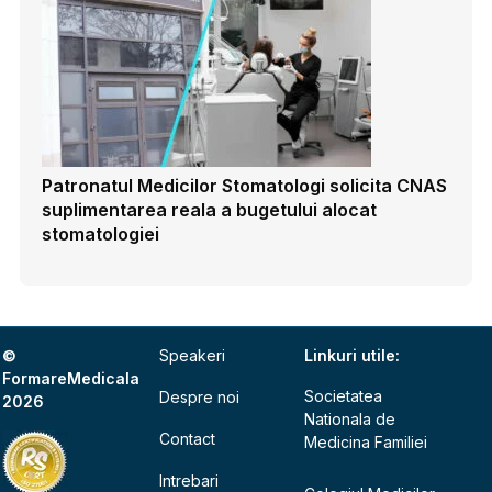
Patronatul Medicilor Stomatologi solicita CNAS
suplimentarea reala a bugetului alocat
stomatologiei
©
Speakeri
Linkuri utile:
FormareMedicala
Societatea
Despre noi
2026
Nationala de
Contact
Medicina Familiei
Intrebari