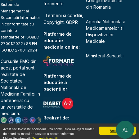
Colegiul Medicilor
frecvente
Sistem de
din Romania
Management al
Termeni si conditii,
Securitatii Informatiei
Agentia Nationala a
Copyright, GDPR
in conformitate cu
Medicamentelor si
cerintele
Platforme de
Dispozitivelor
standardelor ISO/IEC
educatie
Medicale
27001:2022 / SR EN
medicala online:
ISO IEC 27001:2024
Ministerul Sanatatii
Cursurile EMC din
acest portal sunt
realizate de
Platforme de
Societatea
educatie a
Nationala de
pacientilor:
Medicina Familiei
in
parteneriat cu
universitatile de
medicina:
Realizat de:
AI
Acest site foloseste cookie-uri. Prin continuarea navigarii sunteti
Am inteles
de acord cu modul de utilizare a acestor informatii.
Mai multe informatii:
Termeni si conditii