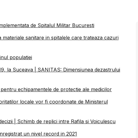
plementata de Spitalul Militar Bucuresti
 materiale sanitare in spitalele care trateaza cazuri
inul populatiei
19, la Suceava | SANITAS: Dimensiunea dezastrului
re pentru echipamentele de protectie ale medicilor
oritatilor locale vor fi coordonate de Ministerul
ecizii | Schimb de replici intre Rafila si Voiculescu
inregistrat un nivel record in 2021