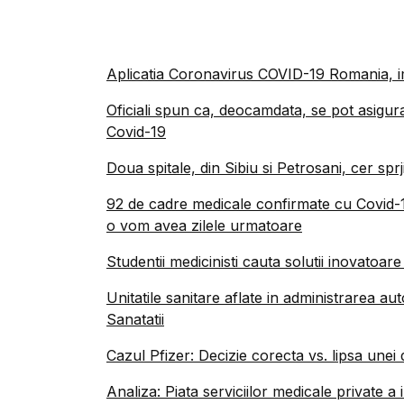
Aplicatia Coronavirus COVID-19 Romania, im
Oficiali spun ca, deocamdata, se pot asigura
Covid-19
Doua spitale, din Sibiu si Petrosani, cer sprj
92 de cadre medicale confirmate cu Covid-
o vom avea zilele urmatoare
Studentii medicinisti cauta solutii inovatoa
Unitatile sanitare aflate in administrarea aut
Sanatatii
Cazul Pfizer: Decizie corecta vs. lipsa unei d
Analiza: Piata serviciilor medicale private a 