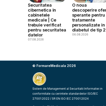
Securitatea
O noua
cibernetica in
descoperire ofe
cabinetele
sperante pentru
medicale | Ce
tratamente
trebuie verificat
personalizate in
pentru securitatea
diabetul de tip 2
datelor
06.08.2026
07.08.2026
© FormareMedicala 2026
Sistem de Management al Securitatii Informatiei in
conformitate cu cerintele standardelor ISO/IEC
27001:2022 / SR EN ISO IEC 27001:2024