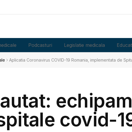
edicale
Podcasturi
Legislatie medicala
Educat
ale
Aplicatia Coronavirus COVID-19 Romania, implementata de Spitalu
cautat: echipa
spitale covid-1