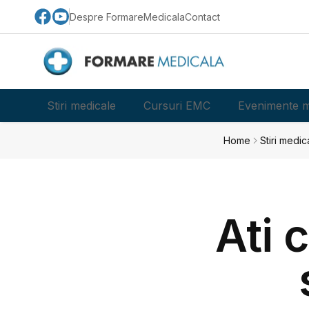
Despre FormareMedicala
Contact
Stiri medicale
Cursuri EMC
Evenimente m
Home
Stiri medic
Ati 