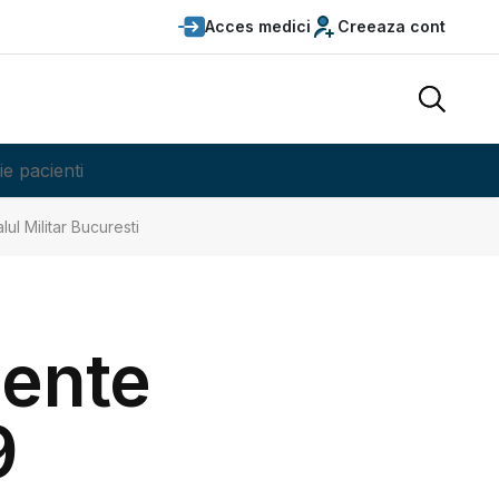
Acces medici
Creeaza cont
ie pacienti
l Militar Bucuresti
mente
9