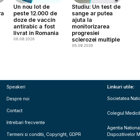
Un nou lot de
Studiu: Un test de
ra
peste 12.000 de
sange ar putea
doze de vaccin
ajuta la
antirabic a fost
monitorizarea
livrat in Romania
progresiei
sclerozei multiple
06.08.2026
06.08.2026
Speakeri
Linkuri utile:
Societatea Nati
Despre noi
Contact
Colegiul Medici
Intrebari frecvente
Agentia Nationa
Termeni si conditii, Copyright, GDPR
Dispozitivelor 