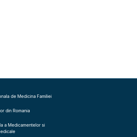
onala de Medicina Familiei
lor din Romania
la a Medicamentelor si
Medicale