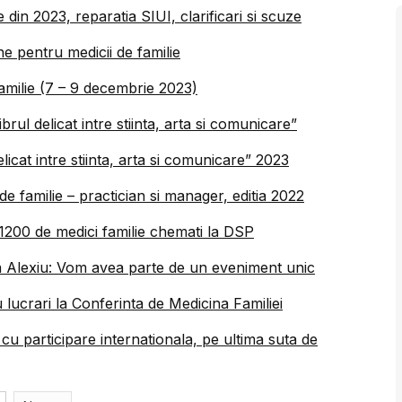
le din 2023, reparatia SIUI, clarificari si scuze
e pentru medicii de familie
amilie (7 – 9 decembrie 2023)
brul delicat intre stiinta, arta si comunicare”
licat intre stiinta, arta si comunicare” 2023
de familie – practician si manager, editia 2022
 1200 de medici familie chemati la DSP
ra Alexiu: Vom avea parte de un eveniment unic
cu lucrari la Conferinta de Medicina Familiei
i cu participare internationala, pe ultima suta de