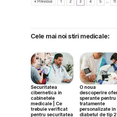
« Previous
1
2
3
4
5
…
11
Cele mai noi stiri medicale:
Securitatea
O noua
cibernetica in
descoperire ofe
cabinetele
sperante pentru
medicale | Ce
tratamente
trebuie verificat
personalizate in
pentru securitatea
diabetul de tip 2