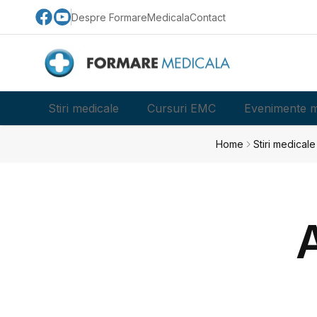
Despre FormareMedicala
Contact
Stiri medicale
Cursuri EMC
Evenimente m
Home
Stiri medicale