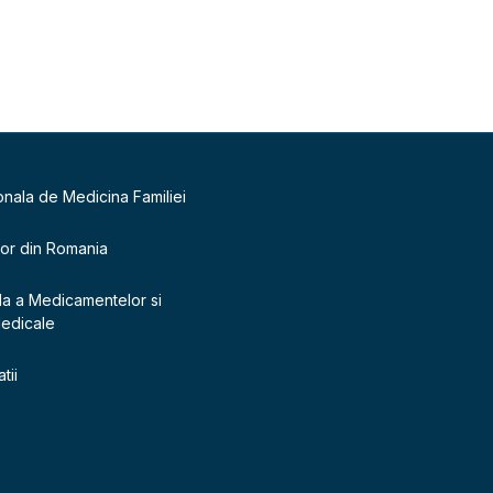
onala de Medicina Familiei
lor din Romania
la a Medicamentelor si
Medicale
tii