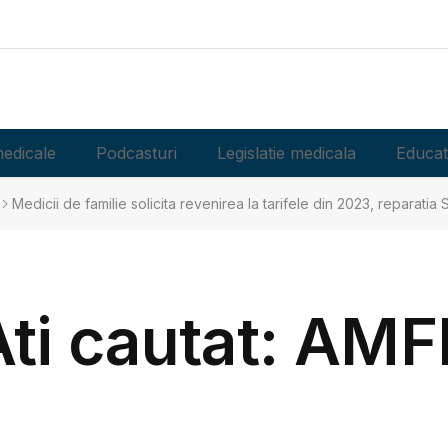
edicale
Podcasturi
Legislatie medicala
Educat
Medicii de familie solicita revenirea la tarifele din 2023, reparatia SI
Ati cautat: AMF