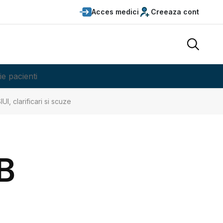
Acces medici
Creeaza cont
ie pacienti
UI, clarificari si scuze
B