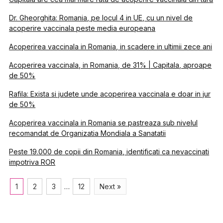
Dr. Gheorghita: Romania, pe locul 4 in UE, cu un nivel de
acoperire vaccinala peste media europeana
Acoperirea vaccinala in Romania, in scadere in ultimii zece ani
Acoperirea vaccinala, in Romania, de 31% | Capitala, aproape
de 50%
Rafila: Exista si judete unde acoperirea vaccinala e doar in jur
de 50%
Acoperirea vaccinala in Romania se pastreaza sub nivelul
recomandat de Organizatia Mondiala a Sanatatii
Peste 19.000 de copii din Romania, identificati ca nevaccinati
impotriva ROR
1
2
3
…
12
Next »