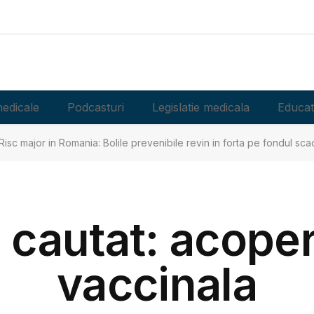
edicale
Podcasturi
Legislatie medicala
Educat
Risc major in Romania: Bolile prevenibile revin in forta pe fondul scad
i cautat: acoper
vaccinala