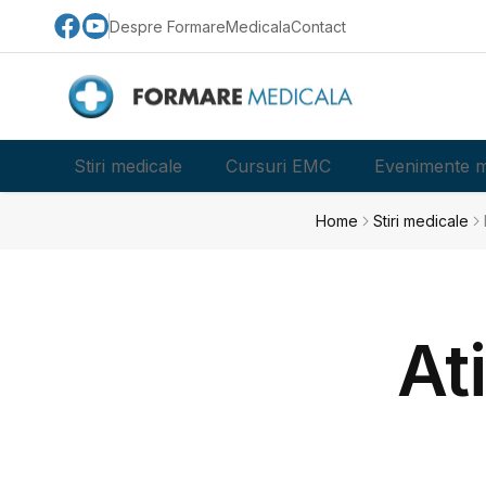
Despre FormareMedicala
Contact
Stiri medicale
Cursuri EMC
Evenimente m
Home
Stiri medicale
At