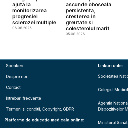
ajuta la
ascunde oboseala
monitorizarea
persistenta,
a
progresiei
cresterea in
sclerozei multiple
greutate si
colesterolul marit
06.08.2026
05.08.2026
Speakeri
Linkuri utile:
Societatea Nati
Despre noi
Contact
Colegiul Medici
Intrebari frecvente
Agentia Nationa
Termeni si conditii, Copyright, GDPR
Dispozitivelor 
e
Platforme de educatie medicala online:
Ministerul Sanata