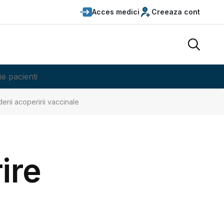
Acces medici
Creeaza cont
ie pacienti
erii acoperirii vaccinale
ire