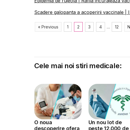
Epidemia de rujeola | Rafila incurajeaza vacc
Scadere galopanta a acoperirii vaccinale | I
« Previous
1
2
3
4
…
12
N
Cele mai noi stiri medicale:
O noua
Un nou lot de
descoperire ofera
peste 12.000 de