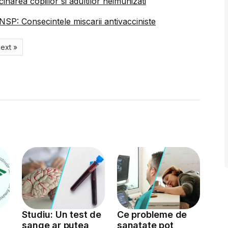
inarea copiilor si adultilor neimunizati
NSP: Consecintele miscarii antivacciniste
ext »
Studiu: Un test de
Ce probleme de
sange ar putea
sanatate pot