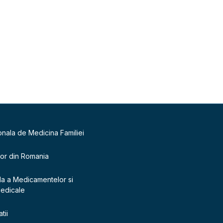
onala de Medicina Familiei
lor din Romania
la a Medicamentelor si
Medicale
tii