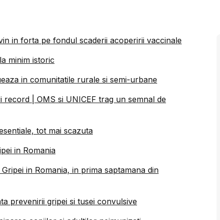
in in forta pe fondul scaderii acoperirii vaccinale
a minim istoric
aza in comunitatile rurale si semi-urbane
uri record | OMS si UNICEF trag un semnal de
esentiale, tot mai scazuta
ipei in Romania
 Gripei in Romania, in prima saptamana din
a prevenirii gripei si tusei convulsive