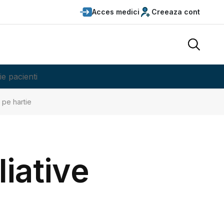
Acces medici
Creeaza cont
ie pacienti
 pe hartie
liative