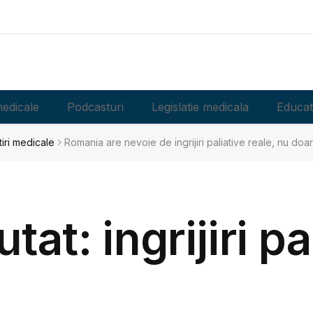
edicale
Podcasturi
Legislatie medicala
Educat
tiri medicale
Romania are nevoie de ingrijiri paliative reale, nu doar
utat: ingrijiri pa