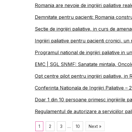
Romania are nevoie de ingrijiri paliative rea
Demnitate pentru pacienti: Romania construie
Sectie de ingrijiri paliative, in curs de ame
Ingrijiri paliative pentru pacienti cronici, 
Programul national de ingrijiri paliative in un
EMC | SGL SNMF: Sanatate mintala, Oncologie 
Opt centre pilot pentru ingrijiri paliative, 
Conferinta Nationala de Ingrijiri Paliative –
Doar 1 din 10 persoane primesc ingrijirile p
Regulamentul de autorizare a serviciilor palia
1
2
3
…
10
Next »