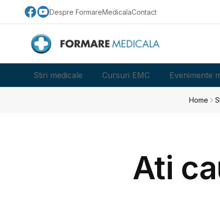
Despre FormareMedicala
Contact
Stiri medicale
Cursuri EMC
Evenimente m
Home
S
Ati ca