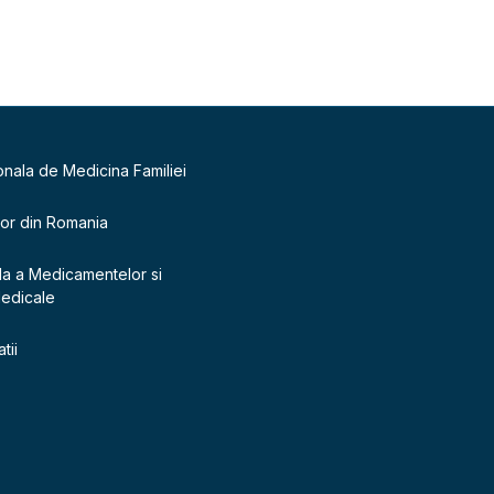
onala de Medicina Familiei
lor din Romania
la a Medicamentelor si
Medicale
tii