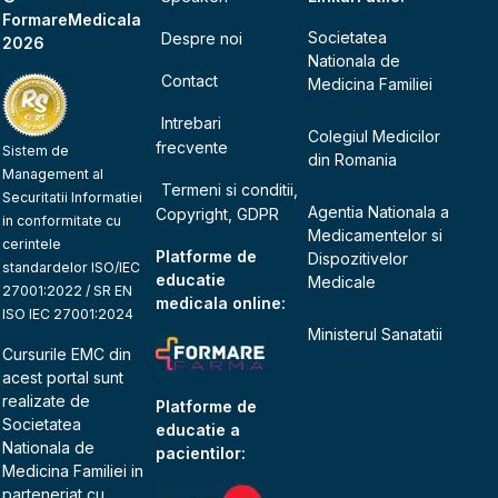
FormareMedicala
Societatea
Despre noi
2026
Nationala de
Contact
Medicina Familiei
Intrebari
Colegiul Medicilor
frecvente
Sistem de
din Romania
Management al
Termeni si conditii,
Securitatii Informatiei
Agentia Nationala a
Copyright, GDPR
in conformitate cu
Medicamentelor si
cerintele
Platforme de
Dispozitivelor
standardelor ISO/IEC
educatie
Medicale
27001:2022 / SR EN
medicala online:
ISO IEC 27001:2024
Ministerul Sanatatii
Cursurile EMC din
acest portal sunt
realizate de
Platforme de
Societatea
educatie a
Nationala de
pacientilor:
Medicina Familiei
in
parteneriat cu