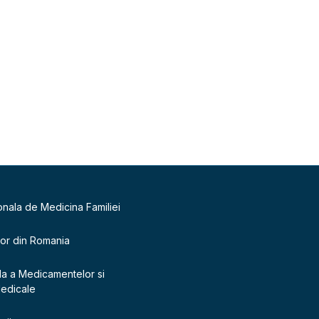
onala de Medicina Familiei
lor din Romania
la a Medicamentelor si
Medicale