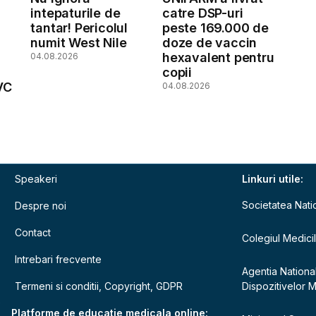
intepaturile de
catre DSP-uri
tantar! Pericolul
peste 169.000 de
numit West Nile
doze de vaccin
hexavalent pentru
04.08.2026
copii
VC
04.08.2026
Speakeri
Linkuri utile:
Societatea Nati
Despre noi
Contact
Colegiul Medici
Intrebari frecvente
Agentia Nationa
Termeni si conditii, Copyright, GDPR
Dispozitivelor 
e
Platforme de educatie medicala online: