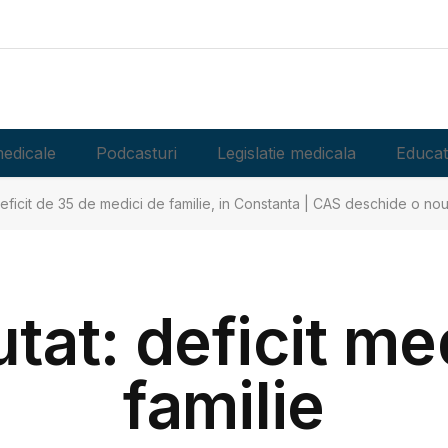
edicale
Podcasturi
Legislatie medicala
Educat
eficit de 35 de medici de familie, in Constanta | CAS deschide o no
utat: deficit me
familie