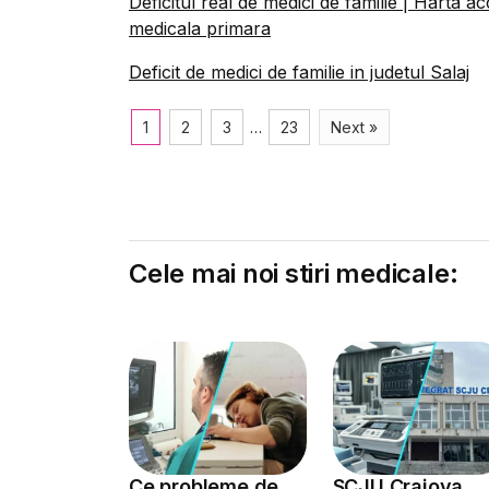
Deficitul real de medici de familie | Harta a
medicala primara
Deficit de medici de familie in judetul Salaj
1
2
3
…
23
Next »
Cele mai noi stiri medicale:
Ce probleme de
SCJU Craiova