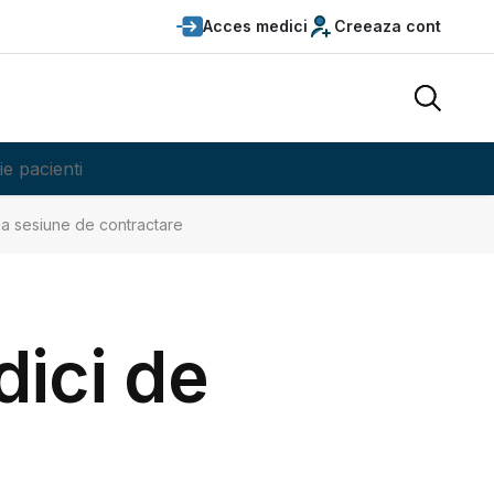
Acces medici
Creeaza cont
ie pacienti
ua sesiune de contractare
dici de