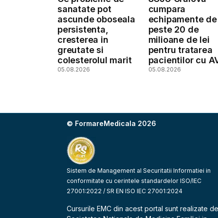
sanatate pot
cumpara
ascunde oboseala
echipamente de
persistenta,
peste 20 de
cresterea in
milioane de lei
greutate si
pentru tratarea
colesterolul marit
pacientilor cu A
05.08.2026
05.08.2026
© FormareMedicala 2026
Sistem de Management al Securitatii Informatiei in
conformitate cu cerintele standardelor ISO/IEC
27001:2022 / SR EN ISO IEC 27001:2024
Cursurile EMC din acest portal sunt realizate d