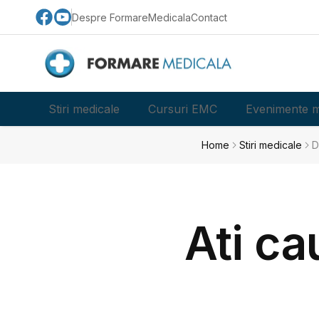
Despre FormareMedicala
Contact
Stiri medicale
Cursuri EMC
Evenimente m
Home
Stiri medicale
D
Ati ca