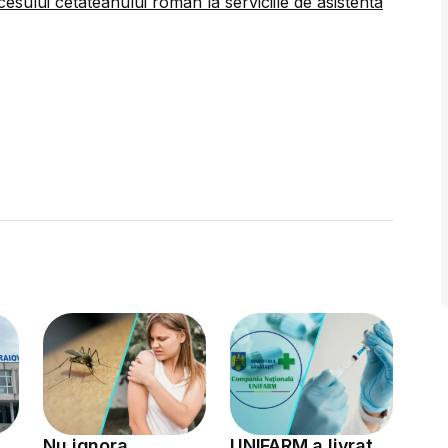
ccesului cetateanului roman la serviciile de asistenta
Nu ignora
UNIFARM a livrat