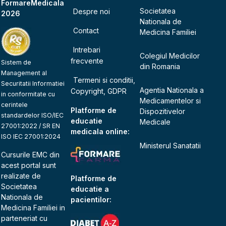
FormareMedicala
Societatea
Despre noi
2026
Nationala de
Contact
Medicina Familiei
Intrebari
Colegiul Medicilor
frecvente
Sistem de
din Romania
Management al
Termeni si conditii,
Securitatii Informatiei
Agentia Nationala a
Copyright, GDPR
in conformitate cu
Medicamentelor si
cerintele
Platforme de
Dispozitivelor
standardelor ISO/IEC
educatie
Medicale
27001:2022 / SR EN
medicala online:
ISO IEC 27001:2024
Ministerul Sanatatii
Cursurile EMC din
acest portal sunt
realizate de
Platforme de
Societatea
educatie a
Nationala de
pacientilor:
Medicina Familiei
in
parteneriat cu