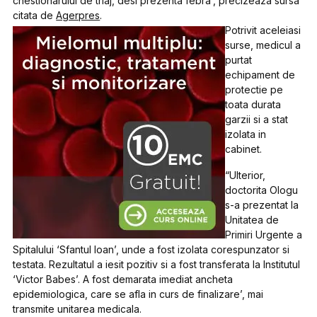
chestionarului de triaj, desi prezenta febra’, precizeaza sursa
citata de
Agerpres
.
Potrivit aceleiasi
surse, medicul a
purtat
echipament de
protectie pe
toata durata
garzii si a stat
izolata in
cabinet.
“Ulterior,
doctorita Ologu
s-a prezentat la
Unitatea de
Primiri Urgente a
Spitalului ‘Sfantul Ioan’, unde a fost izolata corespunzator si
testata. Rezultatul a iesit pozitiv si a fost transferata la Institutul
‘Victor Babes’. A fost demarata imediat ancheta
epidemiologica, care se afla in curs de finalizare’, mai
transmite unitarea medicala.