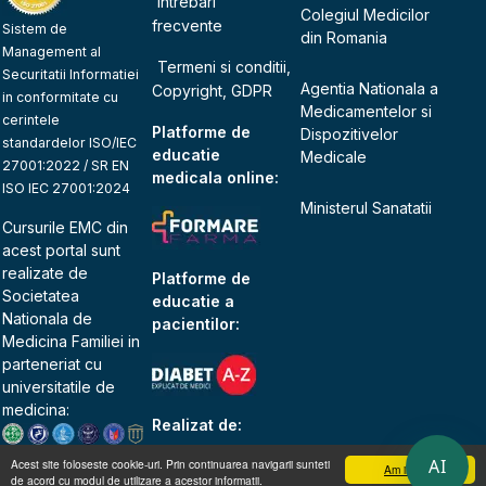
Intrebari
Colegiul Medicilor
frecvente
Sistem de
din Romania
Management al
Termeni si conditii,
Securitatii Informatiei
Agentia Nationala a
Copyright, GDPR
in conformitate cu
Medicamentelor si
cerintele
Platforme de
Dispozitivelor
standardelor ISO/IEC
educatie
Medicale
27001:2022 / SR EN
medicala online:
ISO IEC 27001:2024
Ministerul Sanatatii
Cursurile EMC din
acest portal sunt
realizate de
Platforme de
Societatea
educatie a
Nationala de
pacientilor:
Medicina Familiei
in
parteneriat cu
universitatile de
medicina:
Realizat de:
AI
Acest site foloseste cookie-uri. Prin continuarea navigarii sunteti
Am inteles
de acord cu modul de utilizare a acestor informatii.