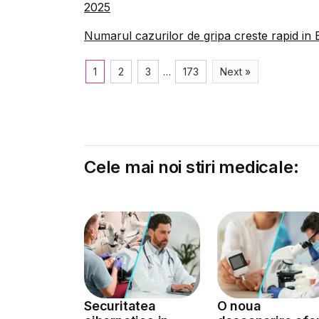
2025
Numarul cazurilor de gripa creste rapid i
1
2
3
…
173
Next »
Cele mai noi stiri medicale:
Securitatea
O noua