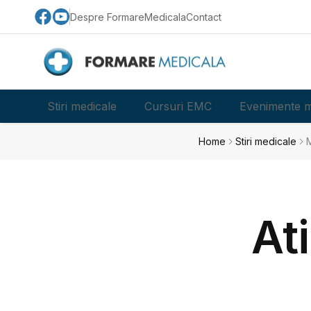
Despre FormareMedicala
Contact
Stiri medicale
Cursuri EMC
Evenimente m
Home
Stiri medicale
M
At