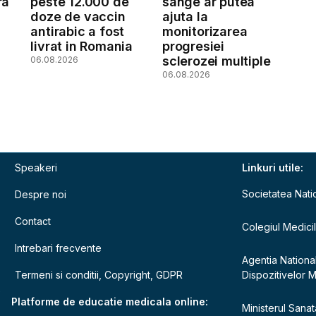
ra
peste 12.000 de
sange ar putea
doze de vaccin
ajuta la
antirabic a fost
monitorizarea
livrat in Romania
progresiei
sclerozei multiple
06.08.2026
06.08.2026
Speakeri
Linkuri utile:
Societatea Nati
Despre noi
Contact
Colegiul Medici
Intrebari frecvente
Agentia Nationa
Termeni si conditii, Copyright, GDPR
Dispozitivelor 
e
Platforme de educatie medicala online:
Ministerul Sanata