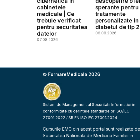
cibernetica in
descoperire ofe
cabinetele
sperante pentru
medicale | Ce
tratamente
trebuie verificat
personalizate in
pentru securitatea
diabetul de tip 2
datelor
06.08.2026
07.08.2026
© FormareMedicala 2026
Sistem de Management al Securitatii Informatiei in
conformitate cu cerintele standardelor ISO/IEC
27001:2022 / SR EN ISO IEC 27001:2024
Cursurile EMC din acest portal sunt realizate d
Societatea Nationala de Medicina Familiei
in