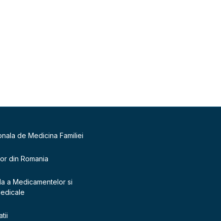
onala de Medicina Familiei
lor din Romania
la a Medicamentelor si
Medicale
tii