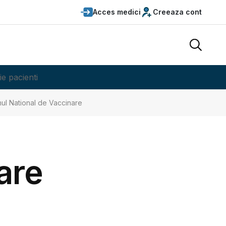
Acces medici
Creeaza cont
ie pacienti
amul National de Vaccinare
are