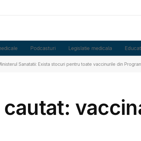
edicale
Podcasturi
Legislatie medicala
Educat
inisterul Sanatatii: Exista stocuri pentru toate vaccinurile din Progr
i cautat: vaccin