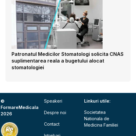
Patronatul Medicilor Stomatologi solicita CNAS
suplimentarea reala a bugetului alocat
stomatologiei
©
Speakeri
Linkuri utile:
FormareMedicala
Societatea
Despre noi
2026
Nationala de
Contact
Medicina Familiei
Intrebari