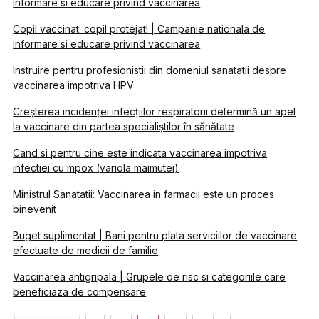
informare si educare privind vaccinarea
Copil vaccinat: copil protejat! | Campanie nationala de
informare si educare privind vaccinarea
Instruire pentru profesionistii din domeniul sanatatii despre
vaccinarea impotriva HPV
Creșterea incidenței infecțiilor respiratorii determină un apel
la vaccinare din partea specialiștilor în sănătate
Cand si pentru cine este indicata vaccinarea impotriva
infectiei cu mpox (variola maimutei)
Ministrul Sanatatii: Vaccinarea in farmacii este un proces
binevenit
Buget suplimentat | Bani pentru plata serviciilor de vaccinare
efectuate de medicii de familie
Vaccinarea antigripala | Grupele de risc si categoriile care
beneficiaza de compensare