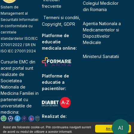
Colegiul Medicilor
frecvente
Sistem de
din Romania
Management al
Termeni si conditii,
Securitatii Informatiei
Agentia Nationala a
Copyright, GDPR
in conformitate cu
Medicamentelor si
cerintele
Platforme de
Dispozitivelor
standardelor ISO/IEC
educatie
Medicale
27001:2022 / SR EN
medicala online:
ISO IEC 27001:2024
Ministerul Sanatatii
Cursurile EMC din
acest portal sunt
realizate de
Platforme de
Societatea
educatie a
Nationala de
pacientilor:
Medicina Familiei
in
parteneriat cu
universitatile de
medicina:
Realizat de:
AI
Acest site foloseste cookie-uri. Prin continuarea navigarii sunteti
Am inteles
de acord cu modul de utilizare a acestor informatii.