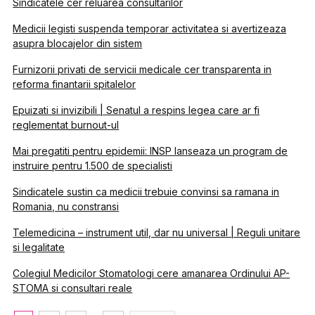
Sindicatele cer reluarea consultarilor
Medicii legisti suspenda temporar activitatea si avertizeaza
asupra blocajelor din sistem
Furnizorii privati de servicii medicale cer transparenta in
reforma finantarii spitalelor
Epuizati si invizibili | Senatul a respins legea care ar fi
reglementat burnout-ul
Mai pregatiti pentru epidemii: INSP lanseaza un program de
instruire pentru 1.500 de specialisti
Sindicatele sustin ca medicii trebuie convinsi sa ramana in
Romania, nu constransi
Telemedicina – instrument util, dar nu universal | Reguli unitare
si legalitate
Colegiul Medicilor Stomatologi cere amanarea Ordinului AP-
STOMA si consultari reale