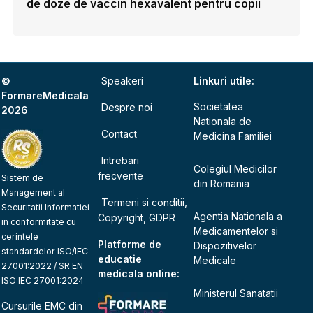
de doze de vaccin hexavalent pentru copii
©
Speakeri
Linkuri utile:
FormareMedicala
Societatea
Despre noi
2026
Nationala de
Contact
Medicina Familiei
Intrebari
Colegiul Medicilor
frecvente
Sistem de
din Romania
Management al
Termeni si conditii,
Securitatii Informatiei
Agentia Nationala a
Copyright, GDPR
in conformitate cu
Medicamentelor si
cerintele
Platforme de
Dispozitivelor
standardelor ISO/IEC
educatie
Medicale
27001:2022 / SR EN
medicala online:
ISO IEC 27001:2024
Ministerul Sanatatii
Cursurile EMC din