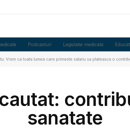
edicale
Podcasturi
Legislatie medicala
Educat
itu: Vrem ca toata lumea care primeste salariu sa plateasca o contribu
 cautat: contrib
sanatate