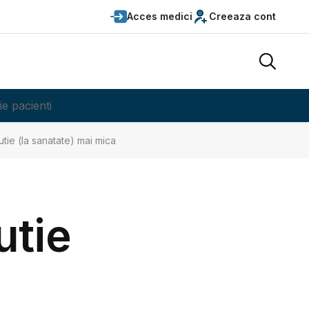
Acces medici
Creeaza cont
ie pacienti
tie (la sanatate) mai mica
utie