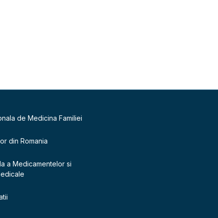
onala de Medicina Familiei
lor din Romania
la a Medicamentelor si
Medicale
tii