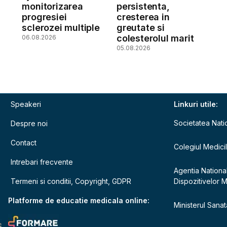
monitorizarea
persistenta,
a
progresiei
cresterea in
sclerozei multiple
greutate si
colesterolul marit
06.08.2026
05.08.2026
Speakeri
Linkuri utile:
Societatea Nati
Despre noi
Contact
Colegiul Medici
Intrebari frecvente
Agentia Nationa
Termeni si conditii, Copyright, GDPR
Dispozitivelor 
e
Platforme de educatie medicala online:
Ministerul Sanata