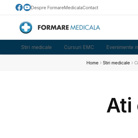
Despre FormareMedicala
Contact
Stiri medicale
Cursuri EMC
Evenimente m
Home
Stiri medicale
C
Ati