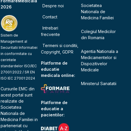
FormareMedicala
Societatea
Despre noi
2026
Nationala de
Contact
Medicina Familiei
Intrebari
Colegiul Medicilor
frecvente
Sistem de
din Romania
Management al
Termeni si conditii,
Securitatii Informatiei
Agentia Nationala a
Copyright, GDPR
in conformitate cu
Medicamentelor si
cerintele
Platforme de
Dispozitivelor
standardelor ISO/IEC
educatie
Medicale
27001:2022 / SR EN
medicala online:
ISO IEC 27001:2024
Ministerul Sanatatii
Cursurile EMC din
acest portal sunt
realizate de
Platforme de
Societatea
educatie a
Nationala de
pacientilor:
Medicina Familiei
in
parteneriat cu