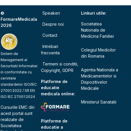
©
Speakeri
Linkuri utile:
FormareMedicala
Societatea
Despre noi
2026
Nationala de
Contact
Medicina Familiei
Intrebari
Colegiul Medicilor
frecvente
Sistem de
din Romania
Management al
Termeni si conditii,
Securitatii Informatiei
Agentia Nationala a
Copyright, GDPR
in conformitate cu
Medicamentelor si
cerintele
Platforme de
Dispozitivelor
standardelor ISO/IEC
educatie
Medicale
27001:2022 / SR EN
medicala online:
ISO IEC 27001:2024
Ministerul Sanatatii
Cursurile EMC din
acest portal sunt
realizate de
Platforme de
Societatea
educatie a