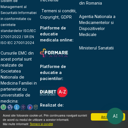
Sistem de
din Romania
Management al
Termeni si conditii,
Securitatii Informatiei
Agentia Nationala a
Copyright, GDPR
in conformitate cu
Medicamentelor si
cerintele
Platforme de
Dispozitivelor
standardelor ISO/IEC
educatie
Medicale
27001:2022 / SR EN
medicala online:
ISO IEC 27001:2024
Ministerul Sanatatii
Cursurile EMC din
acest portal sunt
realizate de
Platforme de
Societatea
educatie a
Nationala de
pacientilor:
Medicina Familiei
in
parteneriat cu
universitatile de
medicina:
Realizat de:
AI
Acest site foloseste cookie-uri. Prin continuarea navigarii sunteti
Am inteles
de acord cu modul de utilizare a acestor informatii.
Mai multe informatii:
Termeni si conditii