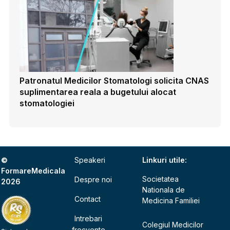
Patronatul Medicilor Stomatologi solicita CNAS
suplimentarea reala a bugetului alocat
stomatologiei
©
Speakeri
Linkuri utile:
FormareMedicala
Societatea
Despre noi
2026
Nationala de
Contact
Medicina Familiei
Intrebari
Colegiul Medicilor
frecvente