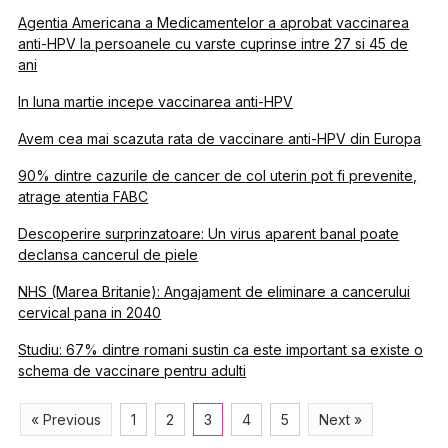
Agentia Americana a Medicamentelor a aprobat vaccinarea
anti-HPV la persoanele cu varste cuprinse intre 27 si 45 de
ani
In luna martie incepe vaccinarea anti-HPV
Avem cea mai scazuta rata de vaccinare anti-HPV din Europa
90% dintre cazurile de cancer de col uterin pot fi prevenite,
atrage atentia FABC
Descoperire surprinzatoare: Un virus aparent banal poate
declansa cancerul de piele
NHS (Marea Britanie): Angajament de eliminare a cancerului
cervical pana in 2040
Studiu: 67% dintre romani sustin ca este important sa existe o
schema de vaccinare pentru adulti
« Previous
1
2
3
4
5
Next »