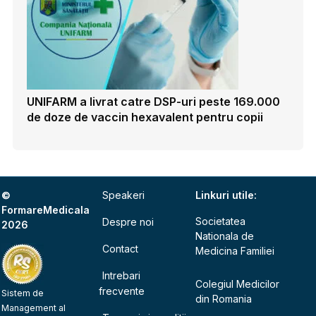
UNIFARM a livrat catre DSP-uri peste 169.000
de doze de vaccin hexavalent pentru copii
©
Speakeri
Linkuri utile:
FormareMedicala
Societatea
Despre noi
2026
Nationala de
Contact
Medicina Familiei
Intrebari
Colegiul Medicilor
frecvente
Sistem de
din Romania
Management al