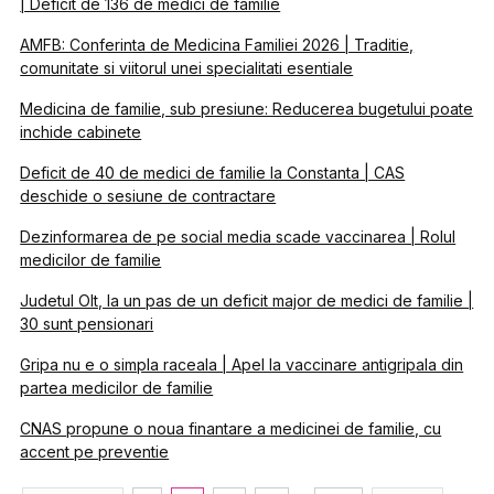
| Deficit de 136 de medici de familie
AMFB: Conferinta de Medicina Familiei 2026 | Traditie,
comunitate si viitorul unei specialitati esentiale
Medicina de familie, sub presiune: Reducerea bugetului poate
inchide cabinete
Deficit de 40 de medici de familie la Constanta | CAS
deschide o sesiune de contractare
Dezinformarea de pe social media scade vaccinarea | Rolul
medicilor de familie
Judetul Olt, la un pas de un deficit major de medici de familie |
30 sunt pensionari
Gripa nu e o simpla raceala | Apel la vaccinare antigripala din
partea medicilor de familie
CNAS propune o noua finantare a medicinei de familie, cu
accent pe preventie