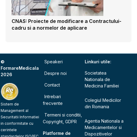
CNAS: Proiecte de modificare a Contractului-
cadru si a normelor de aplicare
©
Speakeri
Linkuri utile:
FormareMedicala
Societatea
Despre noi
2026
Nationala de
Contact
Medicina Familiei
Intrebari
Colegiul Medicilor
frecvente
Sistem de
din Romania
Management al
Termeni si conditii,
Securitatii Informatiei
Agentia Nationala a
Copyright, GDPR
in conformitate cu
Medicamentelor si
cerintele
Platforme de
Dispozitivelor
standardelor ISO/IEC