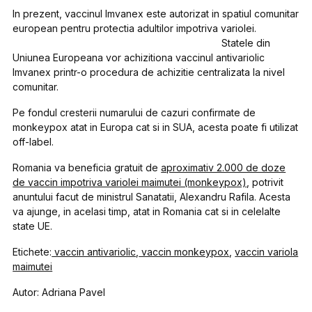
In prezent, vaccinul Imvanex este autorizat in spatiul comunitar
european pentru protectia adultilor impotriva variolei.
Statele din
Uniunea Europeana vor achizitiona vaccinul antivariolic
Imvanex printr-o procedura de achizitie centralizata la nivel
comunitar.
Pe fondul cresterii numarului de cazuri confirmate de
monkeypox atat in Europa cat si in SUA, acesta poate fi utilizat
off-label.
Romania va beneficia gratuit de
aproximativ 2.000 de doze
de vaccin impotriva variolei maimutei (monkeypox)
, potrivit
anuntului facut de ministrul Sanatatii, Alexandru Rafila. Acesta
va ajunge, in acelasi timp, atat in Romania cat si in celelalte
state UE.
Etichete:
vaccin antivariolic
,
vaccin monkeypox
,
vaccin variola
maimutei
Autor: Adriana Pavel