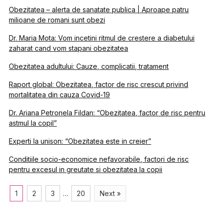
Obezitatea – alerta de sanatate publica | Aproape patru
milioane de romani sunt obezi
Dr. Maria Mota: Vom incetini ritmul de crestere a diabetului
zaharat cand vom stapani obezitatea
Obezitatea adultului: Cauze, complicatii, tratament
Raport global: Obezitatea, factor de risc crescut privind
mortalitatea din cauza Covid-19
Dr. Ariana Petronela Fildan: “Obezitatea, factor de risc pentru
astmul la copil”
Experti la unison: “Obezitatea este in creier”
Conditiile socio-economice nefavorabile, factori de risc
pentru excesul in greutate si obezitatea la copii
1
2
3
…
20
Next »