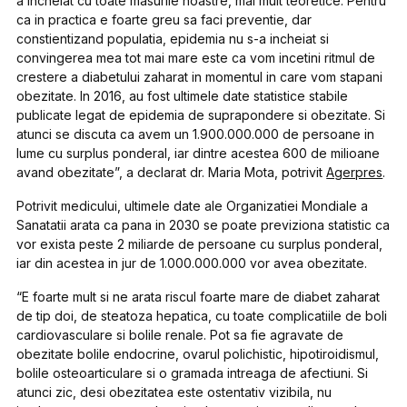
a incheiat cu toate masurile noastre, mai mult teoretice. Pentru
ca in practica e foarte greu sa faci preventie, dar
constientizand populatia, epidemia nu s-a incheiat si
convingerea mea tot mai mare este ca vom incetini ritmul de
crestere a diabetului zaharat in momentul in care vom stapani
obezitate. In 2016, au fost ultimele date statistice stabile
publicate legat de epidemia de suprapondere si obezitate. Si
atunci se discuta ca avem un 1.900.000.000 de persoane in
lume cu surplus ponderal, iar dintre acestea 600 de milioane
avand obezitate”, a declarat dr. Maria Mota, potrivit
Agerpres
.
Potrivit medicului, ultimele date ale Organizatiei Mondiale a
Sanatatii arata ca pana in 2030 se poate previziona statistic ca
vor exista peste 2 miliarde de persoane cu surplus ponderal,
iar din acestea in jur de 1.000.000.000 vor avea obezitate.
“E foarte mult si ne arata riscul foarte mare de diabet zaharat
de tip doi, de steatoza hepatica, cu toate complicatiile de boli
cardiovasculare si bolile renale. Pot sa fie agravate de
obezitate bolile endocrine, ovarul polichistic, hipotiroidismul,
bolile osteoarticulare si o gramada intreaga de afectiuni. Si
atunci zic, desi obezitatea este ostentativ vizibila, nu