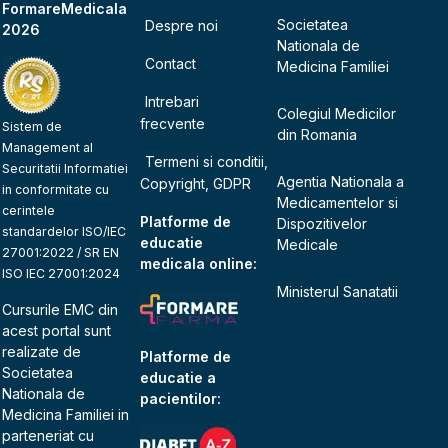
FormareMedicala
Societatea
Despre noi
2026
Nationala de
Contact
Medicina Familiei
Intrebari
Colegiul Medicilor
frecvente
Sistem de
din Romania
Management al
Termeni si conditii,
Securitatii Informatiei
Agentia Nationala a
Copyright, GDPR
in conformitate cu
Medicamentelor si
cerintele
Platforme de
Dispozitivelor
standardelor ISO/IEC
educatie
Medicale
27001:2022 / SR EN
medicala online:
ISO IEC 27001:2024
Ministerul Sanatatii
Cursurile EMC din
acest portal sunt
realizate de
Platforme de
Societatea
educatie a
Nationala de
pacientilor:
Medicina Familiei
in
parteneriat cu