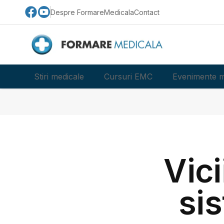
Despre FormareMedicala
Contact
Stiri medicale
Cursuri EMC
Evenimente m
Vici
si