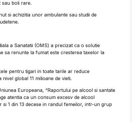
 sau boli rare.
nut si achizitia unor ambulante sau studii de
judetene.
diala a Sanatatii (OMS) a precizat ca o solutie
e sa renunte la fumat este cresterea taxelor la
e pentru tigari in toate tarile ar reduce
nivel global 11 milioane de vieti.
Uniunea Europeana, “Raportului pe alcool si santate
rage atentia ca un consum excesv de alcool
 si 1 din 13 decese in randul femeilor, intr-un grup