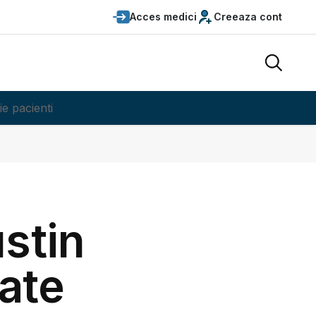
Acces medici
Creeaza cont
ie pacienti
ustin
ate