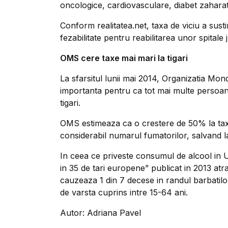
oncologice, cardiovasculare, diabet zaharat
Conform realitatea.net, taxa de viciu a susti
fezabilitate pentru reabilitarea unor spitale 
OMS cere taxe mai mari la tigari
La sfarsitul lunii mai 2014, Organizatia Mon
importanta pentru ca tot mai multe persoan
tigari.
OMS estimeaza ca o crestere de 50% la taxel
considerabil numarul fumatorilor, salvand la 
In ceea ce priveste consumul de alcool in 
in 35 de tari europene” publicat in 2013 at
cauzeaza 1 din 7 decese in randul barbatilor
de varsta cuprins intre 15-64 ani.
Autor: Adriana Pavel